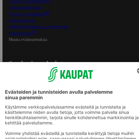
Tilaus- ja toimitusehdot
Tietosuojakäytäntö
Palvelun käyttöehdot
Saavutettavuus
Mobiilisovelluksen saavutettavuus
Mainostajalle
Muuta evästeasetuksia
S-ryhmän palvelut
S-ryhmä
Asiakasomistajuus
Yhteishyvä Ruoka -sovellus
S-ostoslista -sovellus
Prisma.fi
Sokos.fi
S-Pankki
Yhteishyvä
Sokos Hotels