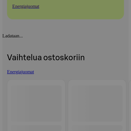
Energiajuomat
Ladataan...
Vaihtelua ostoskoriin
Energiajuomat
Ohita listaus