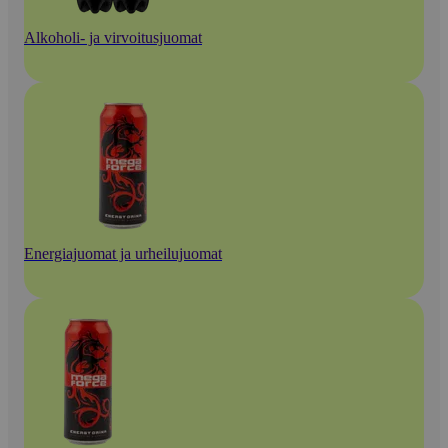
Alkoholi- ja virvoitusjuomat
Energiajuomat ja urheilujuomat