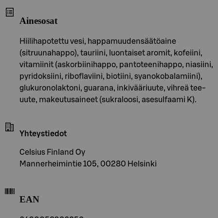
Ainesosat
Hiilihapotettu vesi, happamuudensäätöaine
(sitruunahappo), tauriini, luontaiset aromit, kofeiini,
vitamiinit (askorbiinihappo, pantoteenihappo, niasiini,
pyridoksiini, riboflaviini, biotiini, syanokobalamiini),
glukuronolaktoni, guarana, inkivääriuute, vihreä tee-
uute, makeutusaineet (sukraloosi, asesulfaami K).
Yhteystiedot
Celsius Finland Oy
Mannerheimintie 105, 00280 Helsinki
EAN