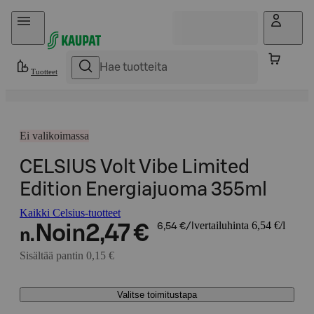
Hyppää sisältöön
Tuotteet
Ei valikoimassa
CELSIUS Volt Vibe Limited
Edition Energiajuoma 355ml
Kaikki Celsius-tuotteet
vertailuhinta 6,54 €/l
Noin
2,47 €
6,54 €/l
n.
Sisältää pantin 0,15 €
Valitse toimitustapa