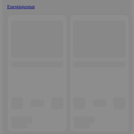
Energiajuomat
Ohita listaus