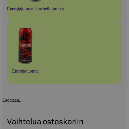
Energiajuomat ja urheilujuomat
Energiajuomat
Ladataan...
Vaihtelua ostoskoriin