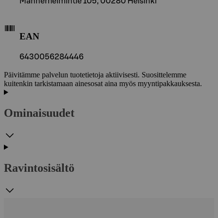
Mannerheimintie 105, 00280 Helsinki
EAN
6430056284446
Päivitämme palvelun tuotetietoja aktiivisesti. Suosittelemme
kuitenkin tarkistamaan ainesosat aina myös myyntipakkauksesta.
Ominaisuudet
Ravintosisältö