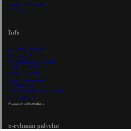
Kaikki ohjeet ja vinkit
In English
Info
S-Business yrityksille
Oiva-raportit
Osuuskauppojen yhteystiedot
Tilaus- ja toimitusehdot
Tietosuojakäytäntö
Palvelun käyttöehdot
Saavutettavuus
Mobiilisovelluksen saavutettavuus
Mainostajalle
Muuta evästeasetuksia
S-ryhmän palvelut