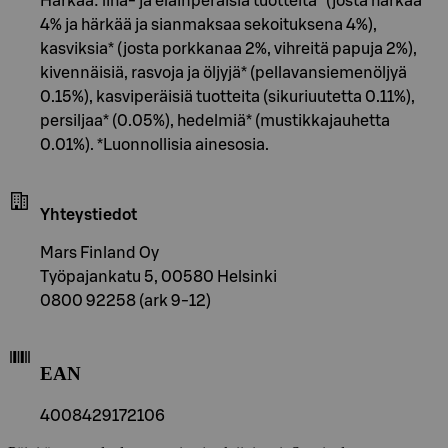
Härkää: liha- ja eläinperäisiä tuotteita* (josta härkää
4% ja härkää ja sianmaksaa sekoituksena 4%),
kasviksia* (josta porkkanaa 2%, vihreitä papuja 2%),
kivennäisiä, rasvoja ja öljyjä* (pellavansiemenöljyä
0.15%), kasviperäisiä tuotteita (sikuriuutetta 0.11%),
persiljaa* (0.05%), hedelmiä* (mustikkajauhetta
0.01%). *Luonnollisia ainesosia.
Yhteystiedot
Mars Finland Oy
Työpajankatu 5, 00580 Helsinki
0800 92258 (ark 9-12)
EAN
4008429172106