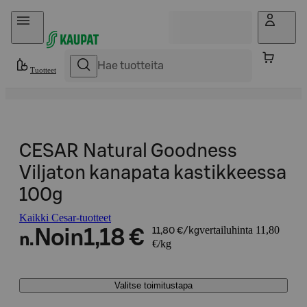
Hyppää sisältöön
Tuotteet
CESAR Natural Goodness
Viljaton kanapata kastikkeessa
100g
Kaikki Cesar-tuotteet
vertailuhinta 11,80
Noin
1,18 €
11,80 €/kg
n.
€/kg
Valitse toimitustapa