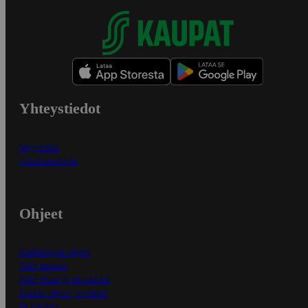
Yhteystiedot
Myymälät
Asiakaspalvelu
Ohjeet
Ensitilaajan ohjeet
Näin maksat
Näin tilaat ja muokkaat
Kaikki ohjeet ja vinkit
In English