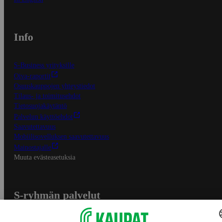
Info
S-Business yrityksille
Oiva-raportit
Osuuskauppojen yhteystiedot
Tilaus- ja toimitusehdot
Tietosuojakäytäntö
Palvelun käyttöehdot
Saavutettavuus
Mobiilisovelluksen saavutettavuus
Mainostajalle
Muuta evästeasetuksia
S-ryhmän palvelut