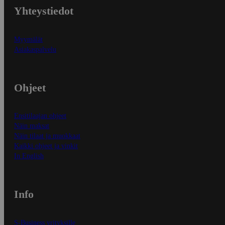
Yhteystiedot
Myymälät
Asiakaspalvelu
Ohjeet
Ensitilaajan ohjeet
Näin maksat
Näin tilaat ja muokkaat
Kaikki ohjeet ja vinkit
In English
Info
S-Business yrityksille