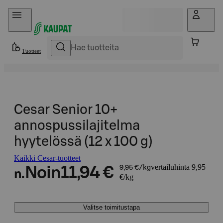
Hyppää sisältöön
Tuotteet
Cesar Senior 10+
annospussilajitelma
hyytelössä (12 x 100 g)
Kaikki Cesar-tuotteet
vertailuhinta 9,95
Noin
11,94 €
9,95 €/kg
n.
€/kg
Valitse toimitustapa