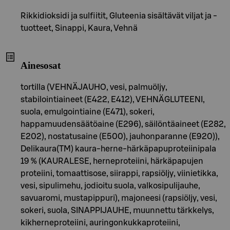
Rikkidioksidi ja sulfiitit, Gluteenia sisältävät viljat ja -
tuotteet, Sinappi, Kaura, Vehnä
Ainesosat
tortilla (VEHNÄJAUHO, vesi, palmuöljy,
stabilointiaineet (E422, E412), VEHNÄGLUTEENI,
suola, emulgointiaine (E471), sokeri,
happamuudensäätöaine (E296), säilöntäaineet (E282,
E202), nostatusaine (E500), jauhonparanne (E920)),
Delikaura(TM) kaura-herne-härkäpapuproteiinipala
19 % (KAURALESE, herneproteiini, härkäpapujen
proteiini, tomaattisose, siirappi, rapsiöljy, viinietikka,
vesi, sipulimehu, jodioitu suola, valkosipulijauhe,
savuaromi, mustapippuri), majoneesi (rapsiöljy, vesi,
sokeri, suola, SINAPPIJAUHE, muunnettu tärkkelys,
kikherneproteiini, auringonkukkaproteiini,