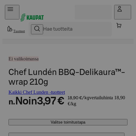
Hyppää sisältöön
Tuotteet
Ei valikoimassa
Chef Lundén BBQ-Delikaura™-
wrap 210g
Kaikki Chef Lunden -tuotteet
vertailuhinta 18,90
Noin
3,97 €
18,90 €/kg
n.
€/kg
Valitse toimitustapa