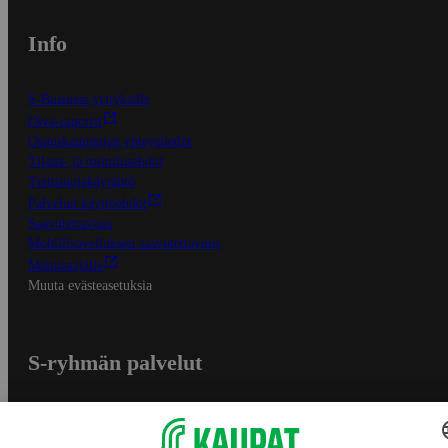
Info
S-Business yrityksille
Oiva-raportit
Osuuskauppojen yhteystiedot
Tilaus- ja toimitusehdot
Tietosuojakäytäntö
Palvelun käyttöehdot
Saavutettavuus
Mobiilisovelluksen saavutettavuus
Mainostajalle
Muuta evästeasetuksia
S-ryhmän palvelut
S-ryhmä
Asiakasomistajuus