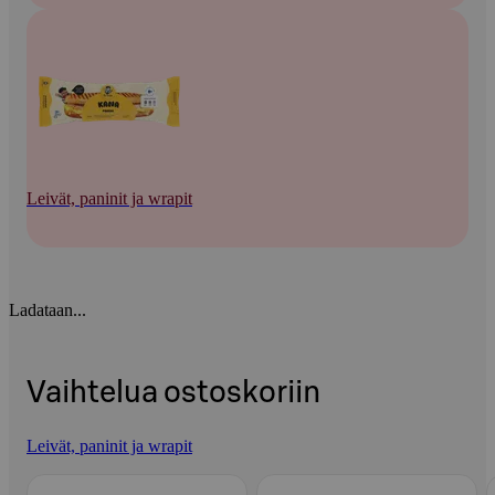
Leivät, paninit ja wrapit
Ladataan...
Vaihtelua ostoskoriin
Leivät, paninit ja wrapit
Ohita listaus