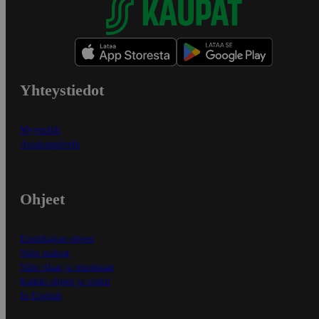
Yhteystiedot
Myymälät
Asiakaspalvelu
Ohjeet
Ensitilaajan ohjeet
Näin maksat
Näin tilaat ja muokkaat
Kaikki ohjeet ja vinkit
In English