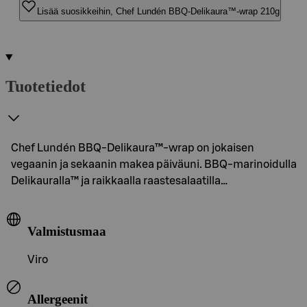
Lisää suosikkeihin, Chef Lundén BBQ-Delikaura™-wrap 210g
Tuotetiedot
Chef Lundén BBQ-Delikaura™-wrap on jokaisen
vegaanin ja sekaanin makea päiväuni. BBQ-marinoidulla
Delikauralla™ ja raikkaalla raastesalaatilla…
Valmistusmaa
Viro
Allergeenit