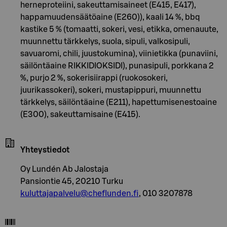
herneproteiini, sakeuttamisaineet (E415, E417),
happamuudensäätöaine (E260)), kaali 14 %, bbq
kastike 5 % (tomaatti, sokeri, vesi, etikka, omenauute,
muunnettu tärkkelys, suola, sipuli, valkosipuli,
savuaromi, chili, juustokumina), viinietikka (punaviini,
säilöntäaine RIKKIDIOKSIDI), punasipuli, porkkana 2
%, purjo 2 %, sokerisiirappi (ruokosokeri,
juurikassokeri), sokeri, mustapippuri, muunnettu
tärkkelys, säilöntäaine (E211), hapettumisenestoaine
(E300), sakeuttamisaine (E415).
Yhteystiedot
Oy Lundén Ab Jalostaja
Pansiontie 45, 20210 Turku
kuluttajapalvelu@cheflunden.fi
, 010 3207878