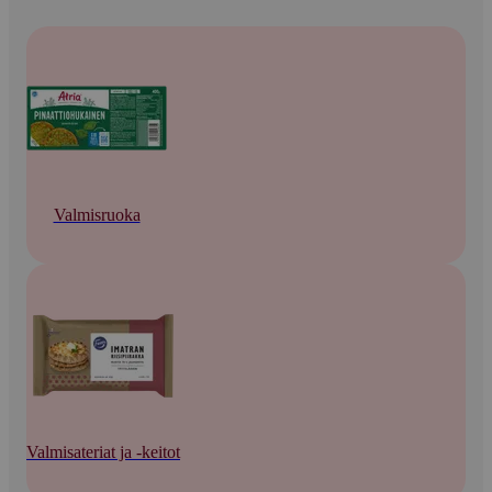
Valmisruoka
Valmisateriat ja -keitot