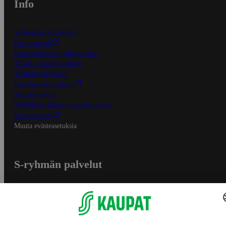
Info
S-Business yrityksille
Oiva-raportit
Osuuskauppojen yhteystiedot
Tilaus- ja toimitusehdot
Tietosuojakäytäntö
Palvelun käyttöehdot
Saavutettavuus
Mobiilisovelluksen saavutettavuus
Mainostajalle
Muuta evästeasetuksia
S-ryhmän palvelut
S-ryhmä
Asiakasomistajuus
Yhteishyvä Ruoka -sovellus