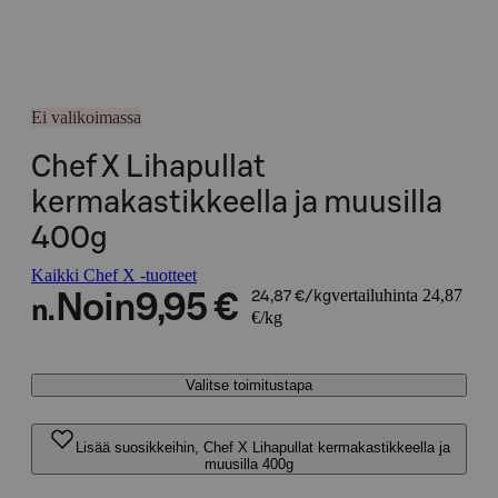
Ei valikoimassa
Chef X Lihapullat
kermakastikkeella ja muusilla
400g
Kaikki Chef X -tuotteet
vertailuhinta 24,87
Noin
9,95 €
24,87 €/kg
n.
€/kg
Valitse toimitustapa
Lisää suosikkeihin, Chef X Lihapullat kermakastikkeella ja
muusilla 400g