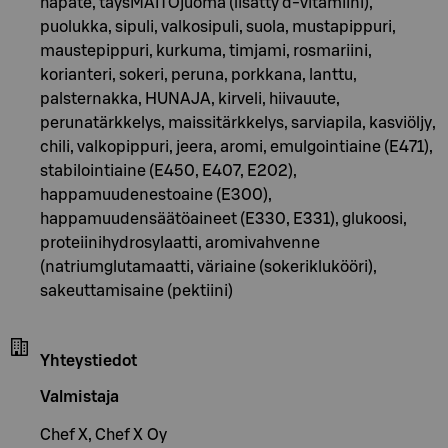
hapate, täysMAITOjuoma (lisätty d-vitamiini),
puolukka, sipuli, valkosipuli, suola, mustapippuri,
maustepippuri, kurkuma, timjami, rosmariini,
korianteri, sokeri, peruna, porkkana, lanttu,
palsternakka, HUNAJA, kirveli, hiivauute,
perunatärkkelys, maissitärkkelys, sarviapila, kasviöljy,
chili, valkopippuri, jeera, aromi, emulgointiaine (E471),
stabilointiaine (E450, E407, E202),
happamuudenestoaine (E300),
happamuudensäätöaineet (E330, E331), glukoosi,
proteiinihydrosylaatti, aromivahvenne
(natriumglutamaatti, väriaine (sokeriklukööri),
sakeuttamisaine (pektiini)
Yhteystiedot
Valmistaja
Chef X, Chef X Oy