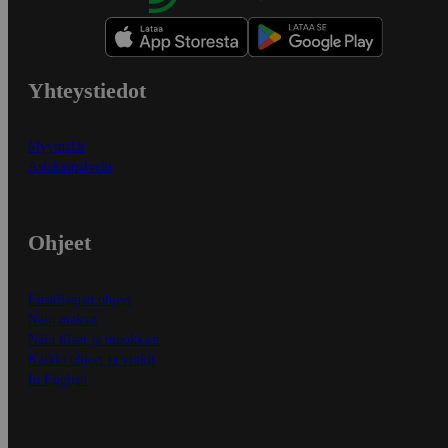
Yhteystiedot
Myymälät
Asiakaspalvelu
Ohjeet
Ensitilaajan ohjeet
Näin maksat
Näin tilaat ja muokkaat
Kaikki ohjeet ja vinkit
In English