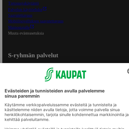
Tietosuojakäytäntö
Palvelun käyttöehdot
Saavutettavuus
Mobiilisovelluksen saavutettavuus
Mainostajalle
Muuta evästeasetuksia
S-ryhmän palvelut
S-ryhmä
Asiakasomistajuus
Yhteishyvä Ruoka -sovellus
S-ostoslista -sovellus
Prisma.fi
Sokos.fi
S-Pankki
Yhteishyvä
Sokos Hotels