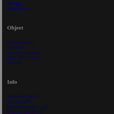
Myymälät
Asiakaspalvelu
Ohjeet
Ensitilaajan ohjeet
Näin maksat
Näin tilaat ja muokkaat
Kaikki ohjeet ja vinkit
In English
Info
S-Business yrityksille
Oiva-raportit
Osuuskauppojen yhteystiedot
Tilaus- ja toimitusehdot