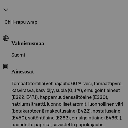
Chili-rapu wrap
Valmistusmaa
Suomi
Ainesosat
Tomaattitortilla(Vehnäjauho 60 %, vesi, tomaattipyre,
kasvirasva, kasviöljy, suola (0, 1 %), emulgointiaineet
(E322, E471), happamuudensäätöaine (E330),
natriumsitraatti, luonnolliset aromit, luonnollinen väri
(betakaroteeni) makeutusaine (E422), nostatusaine
(E450), säitöntäaine (E282), emulgointiaine (E466).),
paahdettu paprika, savustettu paprikajauhe,