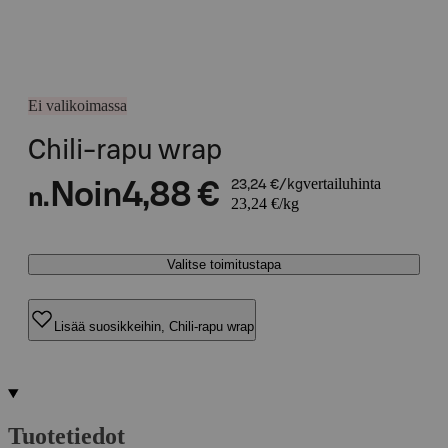
Ei valikoimassa
Chili-rapu wrap
vertailuhinta
Noin
4,88 €
23,24 €/kg
n.
23,24 €/kg
Valitse toimitustapa
Lisää suosikkeihin, Chili-rapu wrap
Tuotetiedot