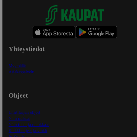
Yhteystiedot
Myymälät
Asiakaspalvelu
Ohjeet
Ensitilaajan ohjeet
Näin maksat
Näin tilaat ja muokkaat
Kaikki ohjeet ja vinkit
In English