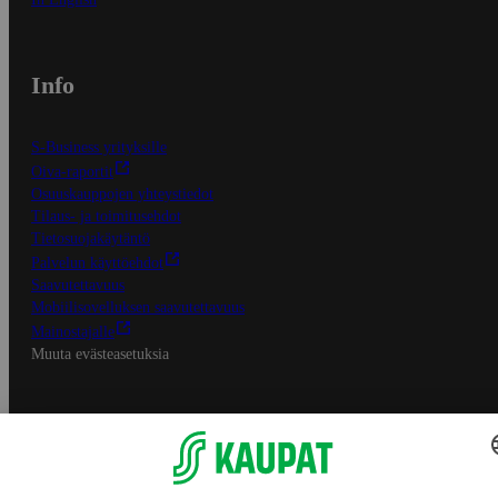
Info
S-Business yrityksille
Oiva-raportit
Osuuskauppojen yhteystiedot
Tilaus- ja toimitusehdot
Tietosuojakäytäntö
Palvelun käyttöehdot
Saavutettavuus
Mobiilisovelluksen saavutettavuus
Mainostajalle
Muuta evästeasetuksia
S-ryhmän palvelut