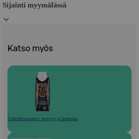
Sijainti myymälässä
Katso myös
Urheiluravinteet, terveys ja itsehoito