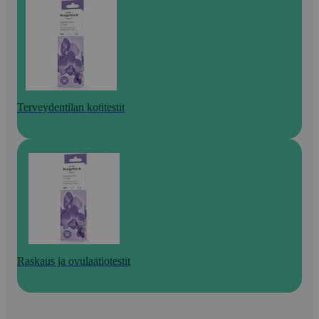
Terveydentilan kotitestit
Raskaus ja ovulaatiotestit