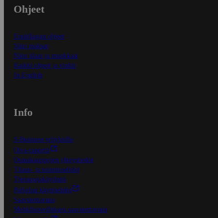
Ohjeet
Ensitilaajan ohjeet
Näin maksat
Näin tilaat ja muokkaat
Kaikki ohjeet ja vinkit
In English
Info
S-Business yrityksille
Oiva-raportit
Osuuskauppojen yhteystiedot
Tilaus- ja toimitusehdot
Tietosuojakäytäntö
Palvelun käyttöehdot
Saavutettavuus
Mobiilisovelluksen saavutettavuus