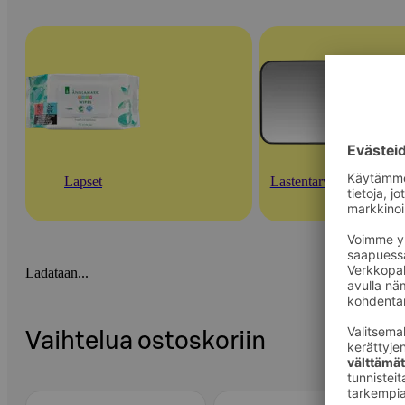
Lapset
Lastentarvikkeet
Ladataan...
Vaihtelua ostoskoriin
Ohita listaus