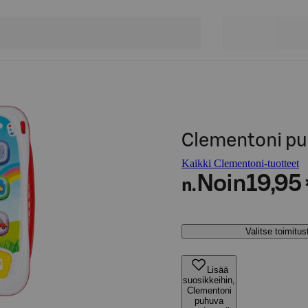
Clementoni pu
Kaikki Clementoni-tuotteet
Noin
19,95
n.
Valitse toimitu
Lisää
suosikkeihin,
Clementoni
puhuva