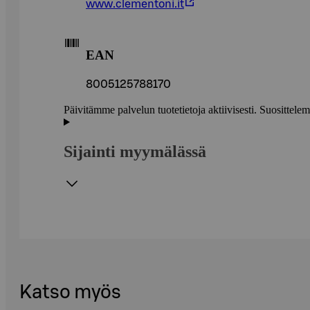
www.clementoni.it
EAN
8005125788170
Päivitämme palvelun tuotetietoja aktiivisesti. Suositte
Sijainti myymälässä
Katso myös