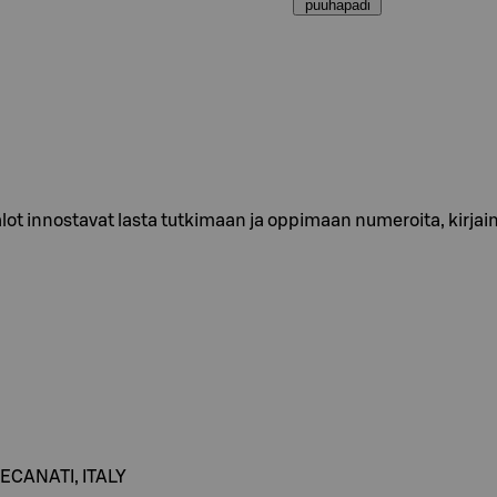
puuhapadi
valot innostavat lasta tutkimaan ja oppimaan numeroita, kirja
CANATI, ITALY