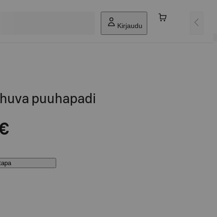
Kirjaudu
huva puuhapadi
 €
stapa