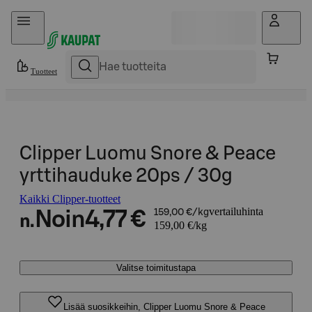
Hyppää sisältöön
Tuotteet
Clipper Luomu Snore & Peace
yrttihauduke 20ps / 30g
Kaikki Clipper-tuotteet
vertailuhinta
Noin
4,77 €
159,00 €/kg
n.
159,00 €/kg
Valitse toimitustapa
Lisää suosikkeihin, Clipper Luomu Snore & Peace