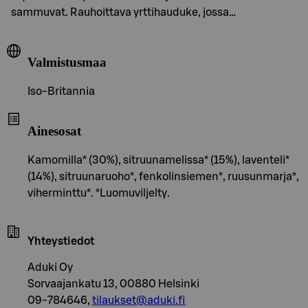
sammuvat. Rauhoittava yrttihauduke, jossa…
Valmistusmaa
Iso-Britannia
Ainesosat
Kamomilla* (30%), sitruunamelissa* (15%), laventeli*
(14%), sitruunaruoho*, fenkolinsiemen*, ruusunmarja*,
viherminttu*. *Luomuviljelty.
Yhteystiedot
Aduki Oy
Sorvaajankatu 13, 00880 Helsinki
09-784646,
tilaukset@aduki.fi