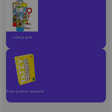
Lelut ja pelit
Koko perheen lautapelit