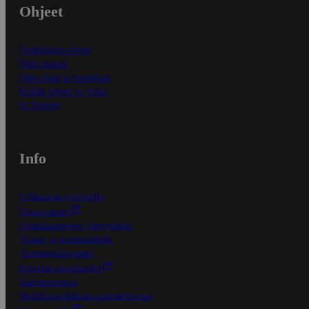
Ohjeet
Ensitilaajan ohjeet
Näin maksat
Näin tilaat ja muokkaat
Kaikki ohjeet ja vinkit
In English
Info
S-Business yrityksille
Oiva-raportit
Osuuskauppojen yhteystiedot
Tilaus- ja toimitusehdot
Tietosuojakäytäntö
Palvelun käyttöehdot
Saavutettavuus
Mobiilisovelluksen saavutettavuus