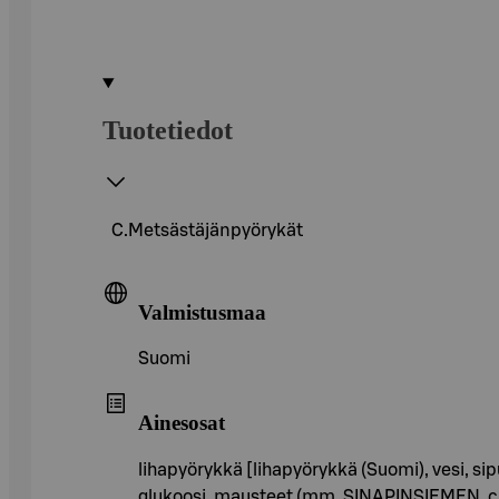
Tuotetiedot
C.Metsästäjänpyörykät
Valmistusmaa
Suomi
Ainesosat
lihapyörykkä [lihapyörykkä (Suomi), vesi, s
glukoosi, mausteet (mm. SINAPINSIEMEN, chil