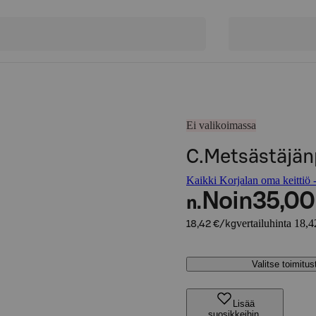
Ei valikoimassa
C.Metsästäjän
Kaikki Korjalan oma keittiö -
Noin
35,00
n.
vertailuhinta 18,4
18,42 €/kg
Valitse toimitu
Lisää
suosikkeihin,