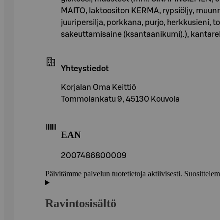
MAITO, laktoositon KERMA, rypsiöljy, muunnett
juuripersilja, porkkana, purjo, herkkusieni, t
sakeuttamisaine (ksantaanikumi).), kantarelli
Yhteystiedot
Korjalan Oma Keittiö
Tommolankatu 9, 45130 Kouvola
EAN
2007486800009
Päivitämme palvelun tuotetietoja aktiivisesti. Suositte
Ravintosisältö