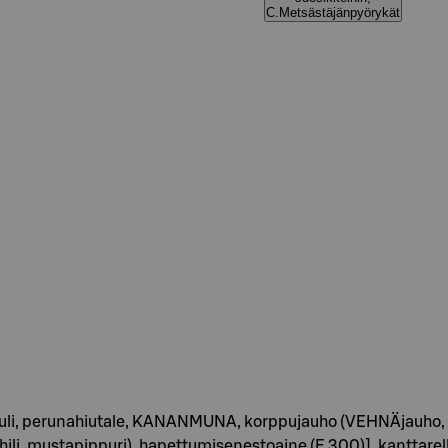
C.Metsästäjänpyörykät
ipuli, perunahiutale, KANANMUNA, korppujauho (VEHNÄjauho, hii
i, mustapippuri), hapettumisenestoaine (E 300)], kanttarelli