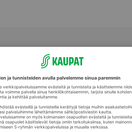
Muu tuore valmisruoka