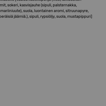
it, sokeri, kasvisjauhe (sipuli, palsternakka,
osmariiniuute), suola, luontainen aromi, sitruunapyre,
räisiä jäämiä.), sipuli, rypsiöljy, suola, mustapippuri]