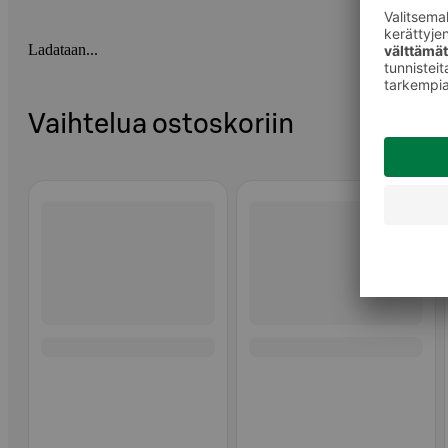
Ladataan...
Vaihtelua ostoskoriin
Ohita listaus