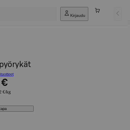
Kirjaudu
pyörykät
tuotteet
 €
2 €/kg
stapa