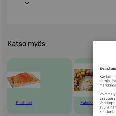
Katso myös
Ruokatori
Valmisruoka