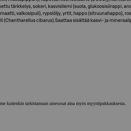
u tärkkelys, sokeri, kasvisliemi (suola, glukoosisiirappi, arom
omaatti, valkosipuli), rypsiöljy, yrtit, happo (sitruunahappo), r
 (Chantharellus cibarus).Saattaa sisältää kasvi- ja mineraalipe
lemme kuitenkin tarkistamaan ainesosat aina myös myyntipakkauksesta.