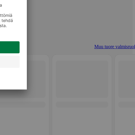
Muu tuore valmisruo