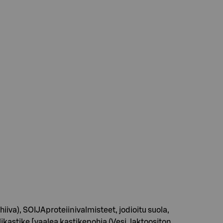
va), SOIJAproteiinivalmisteet, jodioitu suola,
kastike [vaalea kastikepohja (Vesi, laktoositon