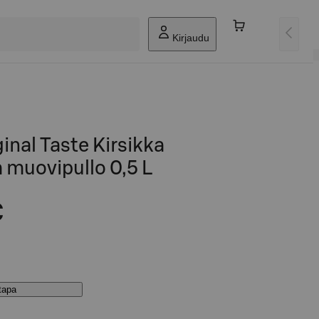
Kirjaudu
inal Taste Kirsikka
 muovipullo 0,5 L
€
stapa