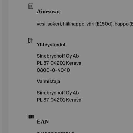
Ainesosat
vesi, sokeri, hiilihappo, väri (E150d), happo 
Yhteystiedot
Sinebrychoff Oy Ab
PL 87, 04201 Kerava
0800-0-4040
Valmistaja
Sinebrychoff Oy Ab
PL 87, 04201 Kerava
EAN