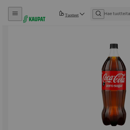
Hyppää sisältöön
Tuotteet