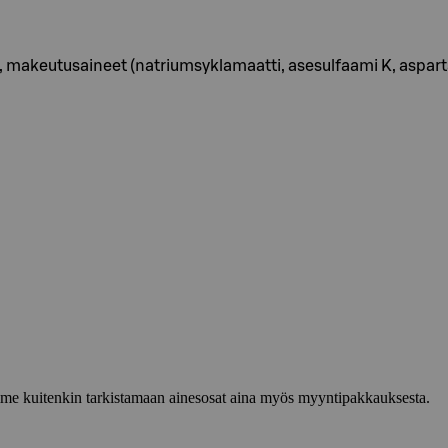
8), makeutusaineet (natriumsyklamaatti, asesulfaami K, asparta
lemme kuitenkin tarkistamaan ainesosat aina myös myyntipakkauksesta.