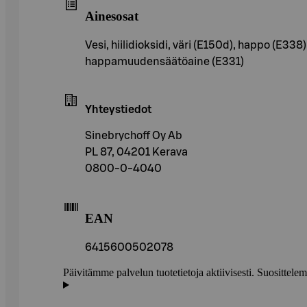
Ainesosat
Vesi, hiilidioksidi, väri (E150d), happo (E33
happamuudensäätöaine (E331)
Yhteystiedot
Sinebrychoff Oy Ab
PL 87, 04201 Kerava
0800-0-4040
EAN
6415600502078
Päivitämme palvelun tuotetietoja aktiivisesti. Suositte