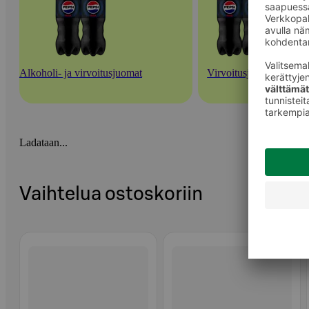
Alkoholi- ja virvoitusjuomat
Virvoitusjuomat
Ladataan...
Vaihtelua ostoskoriin
Ohita listaus