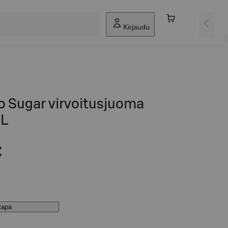
Kirjaudu
o Sugar virvoitusjuoma
 L
€
stapa