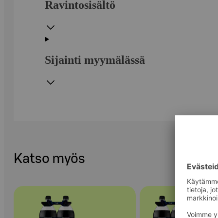
Ravintosisältö
Sijainti myymälässä
Katso myös