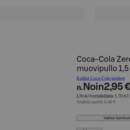
Coca-Cola Zer
muovipullo 1,5
Kaikki Coca-Cola-tuotteet
Noin
2,95 
n.
vertailuhinta 1,70 €/l
1,70 €/l
Sisältää pantin 0,40 €
Valitse toimitu