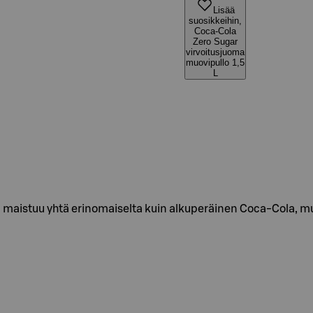
Lisää
suosikkeihin,
Coca-Cola
Zero Sugar
virvoitusjuoma
muovipullo 1,5
L
 maistuu yhtä erinomaiselta kuin alkuperäinen Coca-Cola, mu