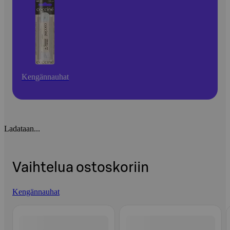
Kengännauhat
Ladataan...
Vaihtelua ostoskoriin
Kengännauhat
Ohita listaus