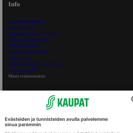
Info
S-Business yrityksille
Oiva-raportit
Osuuskauppojen yhteystiedot
Tilaus- ja toimitusehdot
Tietosuojakäytäntö
Palvelun käyttöehdot
Saavutettavuus
Mobiilisovelluksen saavutettavuus
Mainostajalle
Muuta evästeasetuksia
S-ryhmän palvelut
S-ryhmä
Asiakasomistajuus
Yhteishyvä Ruoka -sovellus