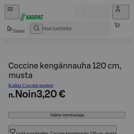
Hyppää sisältöön
Tuotteet
Coccine kengännauha 120 cm,
musta
Kaikki Cocciné-tuotteet
Noin
3,20 €
n.
Valitse toimitustapa
Lisää suosikkeihin, Coccine kengännauha 120 cm, musta