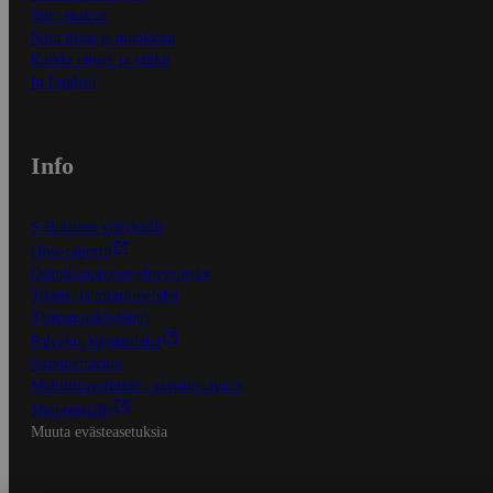
Näin maksat
Näin tilaat ja muokkaat
Kaikki ohjeet ja vinkit
In English
Info
S-Business yrityksille
Oiva-raportit
Osuuskauppojen yhteystiedot
Tilaus- ja toimitusehdot
Tietosuojakäytäntö
Palvelun käyttöehdot
Saavutettavuus
Mobiilisovelluksen saavutettavuus
Mainostajalle
Muuta evästeasetuksia