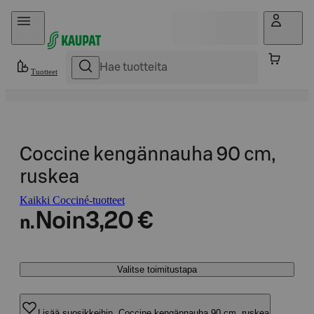
Hyppää sisältöön
Tuotteet
Coccine kengännauha 90 cm,
ruskea
Kaikki Cocciné-tuotteet
Noin
3,20 €
n.
Valitse toimitustapa
Lisää suosikkeihin, Coccine kengännauha 90 cm, ruskea