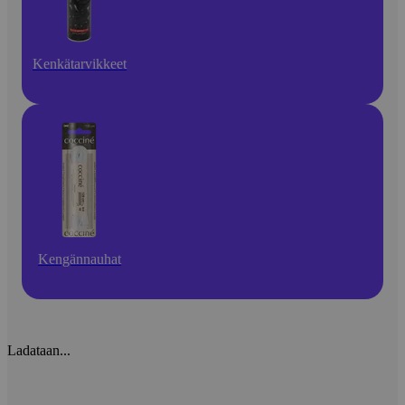
Kenkätarvikkeet
Kengännauhat
Ladataan...