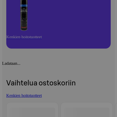
Kenkien hoitotuotteet
Ladataan...
Vaihtelua ostoskoriin
Kenkien hoitotuotteet
Ohita listaus