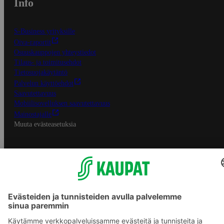
Info
S-Business yrityksille
Oiva-raportit
Osuuskauppojen yhteystiedot
Tilaus- ja toimitusehdot
Tietosuojakäytäntö
Palvelun käyttöehdot
Saavutettavuus
Mobiilisovelluksen saavutettavuus
Mainostajalle
Muuta evästeasetuksia
S-ryhmän palvelut
S-ryhmä
Asiakasomistajuus
Yhteishyvä Ruoka -sovellus