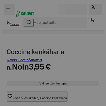
Hyppää sisältöön
Tuotteet
Coccine kenkäharja
Kaikki Cocciné-tuotteet
Noin
3,95 €
n.
Valitse toimitustapa
Lisää suosikkeihin, Coccine kenkäharja