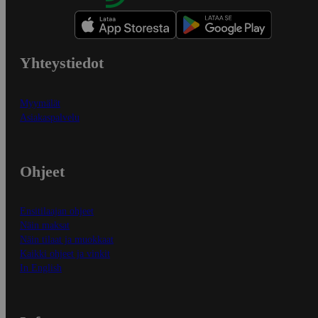
Yhteystiedot
Myymälät
Asiakaspalvelu
Ohjeet
Ensitilaajan ohjeet
Näin maksat
Näin tilaat ja muokkaat
Kaikki ohjeet ja vinkit
In English