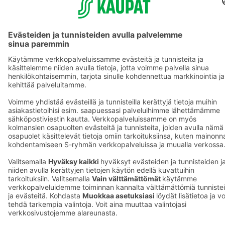
S-ryhmä
Asiakasomistajuus
Yhteishyvä Ruoka -sovellus
S-ostoslista -sovellus
Prisma.fi
Sokos.fi
S-Pankki
Yhteishyvä
Sokos Hotels
Raflaamo
F
© SOK, Fleminginkatu 34 / PL1, 00088 S-Ryhmä