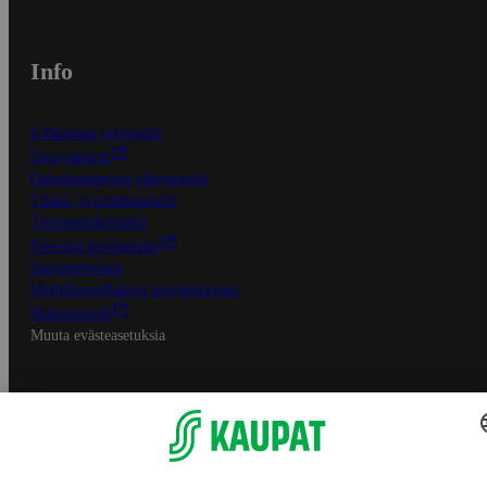
Info
S-Business yrityksille
Oiva-raportit
Osuuskauppojen yhteystiedot
Tilaus- ja toimitusehdot
Tietosuojakäytäntö
Palvelun käyttöehdot
Saavutettavuus
Mobiilisovelluksen saavutettavuus
Mainostajalle
Muuta evästeasetuksia
S-ryhmän palvelut
S-ryhmä