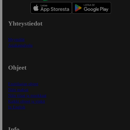
Yhteystiedot
Myymälät
Asiakaspalvelu
Ohjeet
Ensitilaajan ohjeet
Näin maksat
Näin tilaat ja muokkaat
Kaikki ohjeet ja vinkit
In English
Info