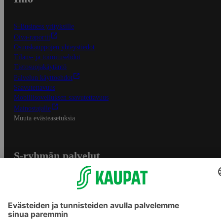
S-Business yrityksille
Oiva-raportit
Osuuskauppojen yhteystiedot
Tilaus- ja toimitusehdot
Tietosuojakäytäntö
Palvelun käyttöehdot
Saavutettavuus
Mobiilisovelluksen saavutettavuus
Mainostajalle
Muuta evästeasetuksia
S-ryhmän palvelut
S-ryhmä
Asiakasomistajuus
Yhteishyvä Ruoka -sovellus
S-ostoslista -sovellus