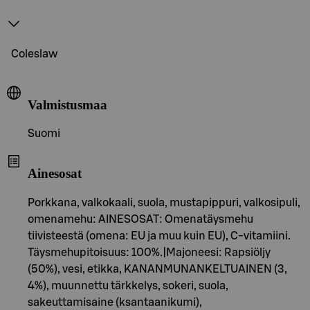
Coleslaw
Valmistusmaa
Suomi
Ainesosat
Porkkana, valkokaali, suola, mustapippuri, valkosipuli,
omenamehu: AINESOSAT: Omenatäysmehu
tiivisteestä (omena: EU ja muu kuin EU), C-vitamiini.
Täysmehupitoisuus: 100%.|Majoneesi: Rapsiöljy
(50%), vesi, etikka, KANANMUNANKELTUAINEN (3,
4%), muunnettu tärkkelys, sokeri, suola,
sakeuttamisaine (ksantaanikumi),