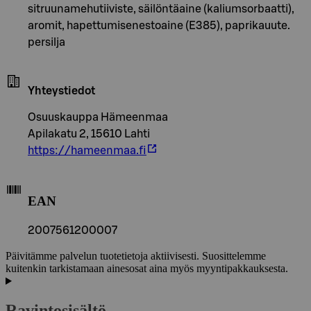
sitruunamehutiiviste, säilöntäaine (kaliumsorbaatti),
aromit, hapettumisenestoaine (E385), paprikauute.
persilja
Yhteystiedot
Osuuskauppa Hämeenmaa
Apilakatu 2, 15610 Lahti
https://hameenmaa.fi
EAN
2007561200007
Päivitämme palvelun tuotetietoja aktiivisesti. Suosittelemme
kuitenkin tarkistamaan ainesosat aina myös myyntipakkauksesta.
Ravintosisältö