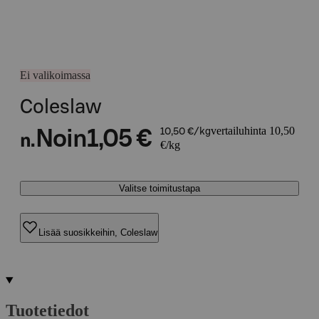
Ei valikoimassa
Coleslaw
vertailuhinta 10,50
Noin
1,05 €
10,50 €/kg
n.
€/kg
Valitse toimitustapa
Lisää suosikkeihin, Coleslaw
Tuotetiedot