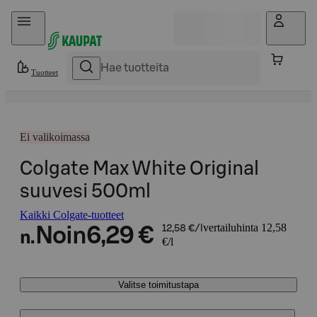
Hyppää sisältöön
Tuotteet
Ei valikoimassa
Colgate Max White Original
suuvesi 500ml
Kaikki Colgate-tuotteet
vertailuhinta 12,58
Noin
6,29 €
12,58 €/l
n.
€/l
Valitse toimitustapa