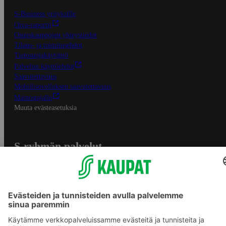
S-Business yrityksille
Oiva-raportit
Osuuskauppojen yhteystiedot
Tilaus- ja toimitusehdot
Tietosuojakäytäntö
Palvelun käyttöehdot
Saavutettavuus
Mobiilisovelluksen saavutettavuus
Mainostajalle
Muuta evästeasetuksia
S-ryhmän palvelut
S-ryhmä
Asiakasomistajuus
Yhteishyvä Ruoka -sovellus
S-ostoslista -sovellus
Prisma.fi