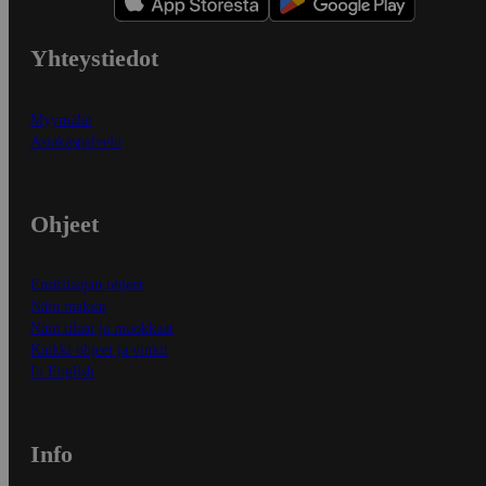
Yhteystiedot
Myymälät
Asiakaspalvelu
Ohjeet
Ensitilaajan ohjeet
Näin maksat
Näin tilaat ja muokkaat
Kaikki ohjeet ja vinkit
In English
Info