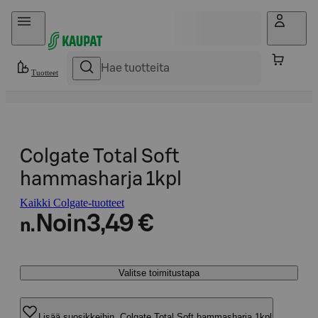
Hyppää sisältöön
Tuotteet
Colgate Total Soft
hammasharja 1kpl
Kaikki Colgate-tuotteet
Noin
3,49 €
n.
Valitse toimitustapa
Lisää suosikkeihin, Colgate Total Soft hammasharja 1kpl