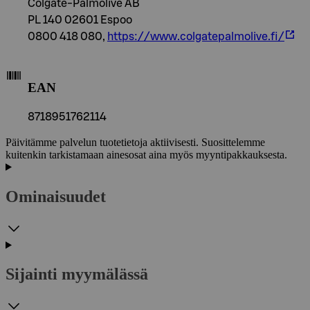
Colgate-Palmolive AB
PL 140 02601 Espoo
0800 418 080,
https://www.colgatepalmolive.fi/
EAN
8718951762114
Päivitämme palvelun tuotetietoja aktiivisesti. Suosittelemme
kuitenkin tarkistamaan ainesosat aina myös myyntipakkauksesta.
Ominaisuudet
Sijainti myymälässä