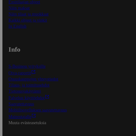
Ensitilaajan ohjeet
Näin maksat
Näin tilaat ja muokkaat
Kaikki ohjeet ja vinkit
In English
Info
S-Business yrityksille
Oiva-raportit
Osuuskauppojen yhteystiedot
Tilaus- ja toimitusehdot
Tietosuojakäytäntö
Palvelun käyttöehdot
Saavutettavuus
Mobiilisovelluksen saavutettavuus
Mainostajalle
Muuta evästeasetuksia