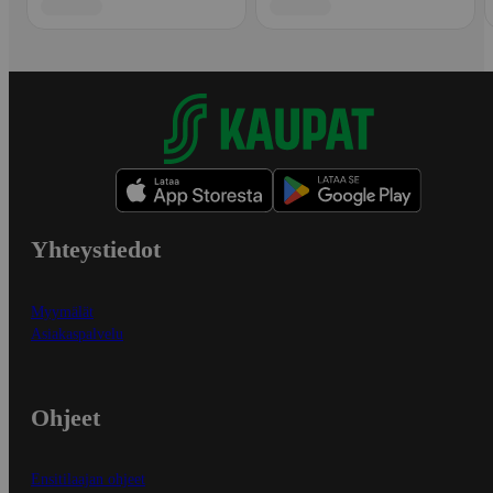
Yhteystiedot
Myymälät
Asiakaspalvelu
Ohjeet
Ensitilaajan ohjeet