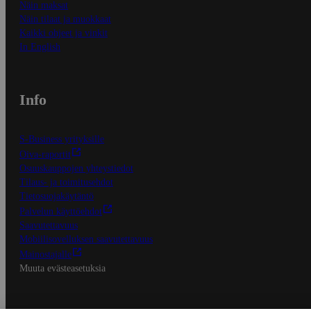
Näin maksat
Näin tilaat ja muokkaat
Kaikki ohjeet ja vinkit
In English
Info
S-Business yrityksille
Oiva-raportit
Osuuskauppojen yhteystiedot
Tilaus- ja toimitusehdot
Tietosuojakäytäntö
Palvelun käyttöehdot
Saavutettavuus
Mobiilisovelluksen saavutettavuus
Mainostajalle
Muuta evästeasetuksia