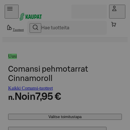
Hyppää sisältöön
Tuotteet
Uusi
Comansi pehmotarrat
Cinnamoroll
Kaikki Comansi-tuotteet
Noin
7,95 €
n.
Valitse toimitustapa