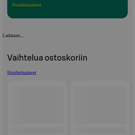
Huuhteluaineet
Ladataan...
Vaihtelua ostoskoriin
Huuhteluaineet
Ohita listaus