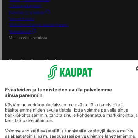
Tietosuojakäytäntö
Palvelun käyttöehdot
Saavutettavuus
Mobiilisovelluksen saavutettavuus
Mainostajalle
Muuta evästeasetuksia
S-ryhmän palvelut
S-ryhmä
Asiakasomistajuus
Yhteishyvä Ruoka -sovellus
S-ostoslista -sovellus
Prisma.fi
Sokos.fi
S-Pankki
Yhteishyvä
Sokos Hotels