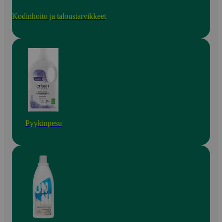
Kodinhoito ja taloustarvikkeet
Pyykinpesu