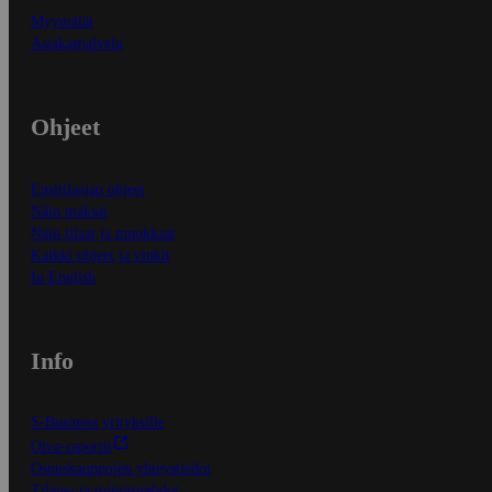
Myymälät
Asiakaspalvelu
Ohjeet
Ensitilaajan ohjeet
Näin maksat
Näin tilaat ja muokkaat
Kaikki ohjeet ja vinkit
In English
Info
S-Business yrityksille
Oiva-raportit
Osuuskauppojen yhteystiedot
Tilaus- ja toimitusehdot