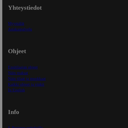
Yhteystiedot
Myymälät
Asiakaspalvelu
Ohjeet
Ensitilaajan ohjeet
Näin maksat
Näin tilaat ja muokkaat
Kaikki ohjeet ja vinkit
In English
Info
S-Business yrityksille