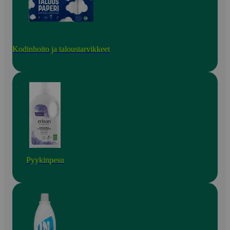
Kodinhoito ja taloustarvikkeet
Pyykinpesu