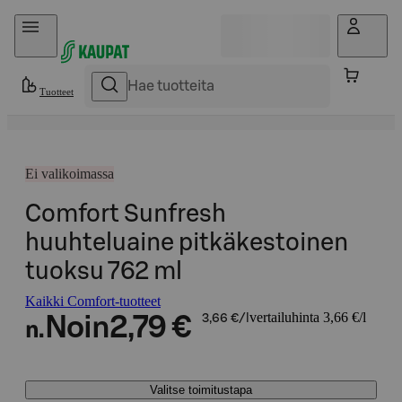
Hyppää sisältöön
Tuotteet
Ei valikoimassa
Comfort Sunfresh
huuhteluaine pitkäkestoinen
tuoksu 762 ml
Kaikki Comfort-tuotteet
vertailuhinta 3,66 €/l
Noin
2,79 €
3,66 €/l
n.
Valitse toimitustapa