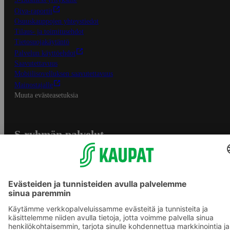
Oiva-raportit
Osuuskauppojen yhteystiedot
Tilaus- ja toimitusehdot
Tietosuojakäytäntö
Palvelun käyttöehdot
Saavutettavuus
Mobiilisovelluksen saavutettavuus
Mainostajalle
Muuta evästeasetuksia
S-ryhmän palvelut
S-ryhmä
Asiakasomistajuus
Yhteishyvä Ruoka -sovellus
S-ostoslista -sovellus
Prisma.fi
Sokos.fi