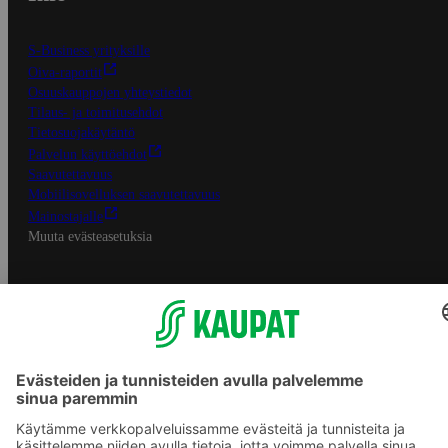
S-Business yrityksille
Oiva-raportit
Osuuskauppojen yhteystiedot
Tilaus- ja toimitusehdot
Tietosuojakäytäntö
Palvelun käyttöehdot
Saavutettavuus
Mobiilisovelluksen saavutettavuus
Mainostajalle
Muuta evästeasetuksia
S-ryhmän palvelut
S-ryhmä
Asiakasomistajuus
Yhteishyvä Ruoka -sovellus
S-ostoslista -sovellus