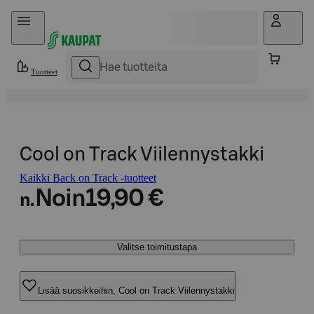
Hyppää sisältöön
Tuotteet
Cool on Track Viilennystakki
Kaikki Back on Track -tuotteet
Noin
19,90 €
n.
Valitse toimitustapa
Lisää suosikkeihin, Cool on Track Viilennystakki