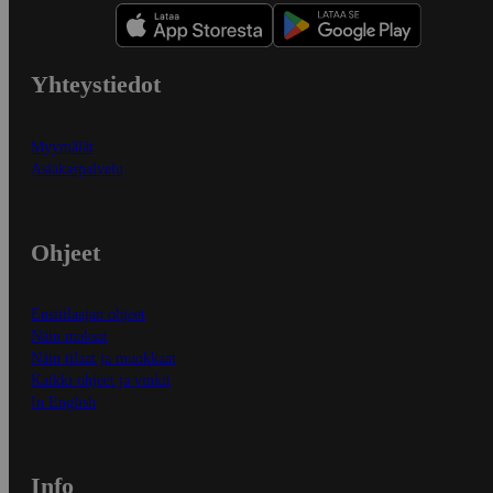
Yhteystiedot
Myymälät
Asiakaspalvelu
Ohjeet
Ensitilaajan ohjeet
Näin maksat
Näin tilaat ja muokkaat
Kaikki ohjeet ja vinkit
In English
Info