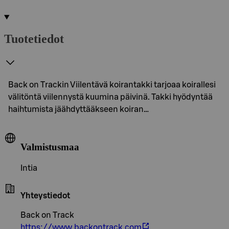
Tuotetiedot
Back on Trackin Viilentävä koirantakki tarjoaa koirallesi
välitöntä viilennystä kuumina päivinä. Takki hyödyntää
haihtumista jäähdyttääkseen koiran…
Valmistusmaa
Intia
Yhteystiedot
Back on Track
https://www.backontrack.com