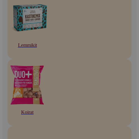
Lemmikit
Koirat