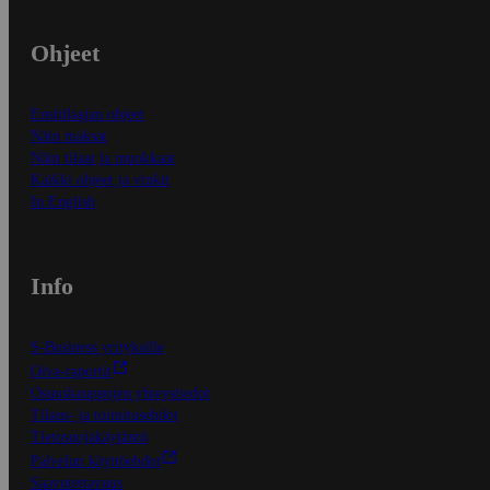
Ohjeet
Ensitilaajan ohjeet
Näin maksat
Näin tilaat ja muokkaat
Kaikki ohjeet ja vinkit
In English
Info
S-Business yrityksille
Oiva-raportit
Osuuskauppojen yhteystiedot
Tilaus- ja toimitusehdot
Tietosuojakäytäntö
Palvelun käyttöehdot
Saavutettavuus