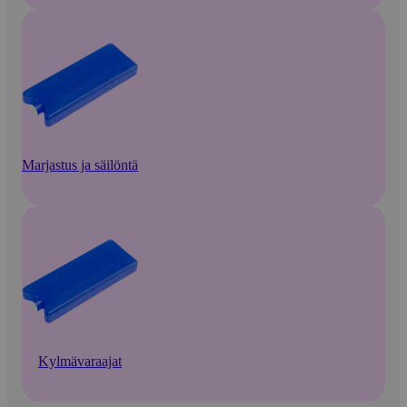
Marjastus ja säilöntä
Kylmävaraajat