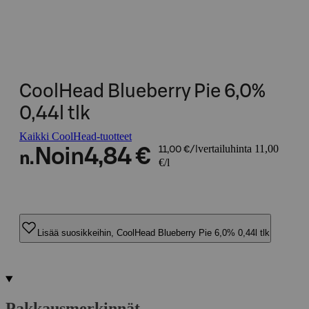
CoolHead Blueberry Pie 6,0%
0,44l tlk
Kaikki CoolHead-tuotteet
vertailuhinta 11,00
Noin
4,84 €
11,00 €/l
n.
€/l
Lisää suosikkeihin, CoolHead Blueberry Pie 6,0% 0,44l tlk
Pakkausmerkinnät