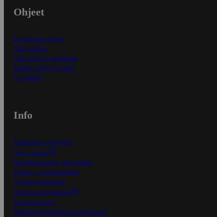
Ohjeet
Ensitilaajan ohjeet
Näin maksat
Näin tilaat ja muokkaat
Kaikki ohjeet ja vinkit
In English
Info
S-Business yrityksille
Oiva-raportit
Osuuskauppojen yhteystiedot
Tilaus- ja toimitusehdot
Tietosuojakäytäntö
Palvelun käyttöehdot
Saavutettavuus
Mobiilisovelluksen saavutettavuus