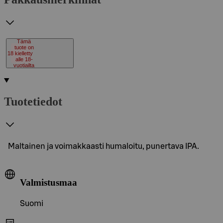
Tämä
tuote on
18
kielletty
alle 18-
vuotiailta
Tuotetiedot
Maltainen ja voimakkaasti humaloitu, punertava IPA.
Valmistusmaa
Suomi