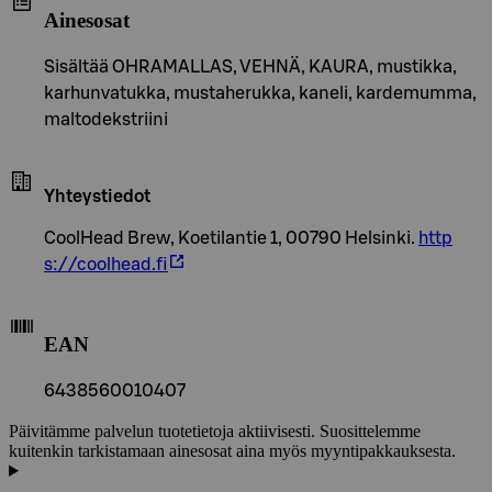
Ainesosat
Sisältää OHRAMALLAS, VEHNÄ, KAURA, mustikka,
karhunvatukka, mustaherukka, kaneli, kardemumma,
maltodekstriini
Yhteystiedot
CoolHead Brew, Koetilantie 1, 00790 Helsinki.
http
s://coolhead.fi
EAN
6438560010407
Päivitämme palvelun tuotetietoja aktiivisesti. Suosittelemme
kuitenkin tarkistamaan ainesosat aina myös myyntipakkauksesta.