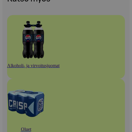
Alkoholi- ja virvoitusjuomat
Oluet