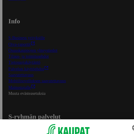
Info
S-Business yrityksille
Oiva-raportit
Osuuskauppojen yhteystiedot
Tilaus- ja toimitusehdot
Tietosuojakäytäntö
Palvelun käyttöehdot
Saavutettavuus
Mobiilisovelluksen saavutettavuus
Mainostajalle
Muuta evästeasetuksia
S-ryhmän palvelut
S-ryhmä