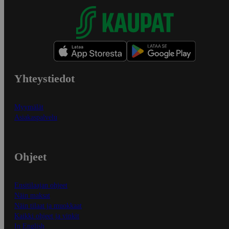
Yhteystiedot
Myymälät
Asiakaspalvelu
Ohjeet
Ensitilaajan ohjeet
Näin maksat
Näin tilaat ja muokkaat
Kaikki ohjeet ja vinkit
In English