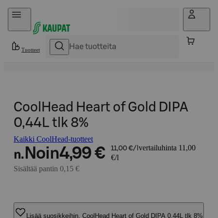
Hyppää sisältöön
Tuotteet
CoolHead Heart of Gold DIPA
0,44L tlk 8%
Kaikki CoolHead-tuotteet
vertailuhinta 11,00
Noin
4,99 €
11,00 €/l
n.
€/l
Sisältää pantin 0,15 €
Lisää suosikkeihin, CoolHead Heart of Gold DIPA 0,44L tlk 8%