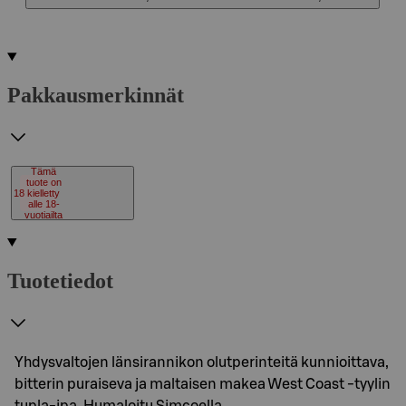
Pakkausmerkinnät
Tämä
tuote on
18
kielletty
alle 18-
vuotiailta
Tuotetiedot
Yhdysvaltojen länsirannikon olutperinteitä kunnioittava,
bitterin puraiseva ja maltaisen makea West Coast -tyylin
tupla-ipa. Humaloitu Simcoella,…