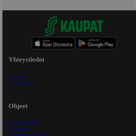
Yhteystiedot
Myymälät
Asiakaspalvelu
Ohjeet
Ensitilaajan ohjeet
Näin maksat
Näin tilaat ja muokkaat