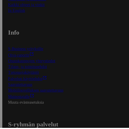
Kaikki ohjeet ja vinkit
In English
Info
S-Business yrityksille
Oiva-raportit
Osuuskauppojen yhteystiedot
Tilaus- ja toimitusehdot
Tietosuojakäytäntö
Palvelun käyttöehdot
Saavutettavuus
Mobiilisovelluksen saavutettavuus
Mainostajalle
Muuta evästeasetuksia
S-ryhmän palvelut