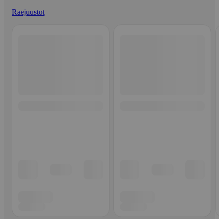
Raejuustot
Ohita listaus