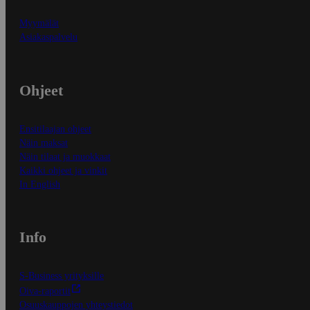
Myymälät
Asiakaspalvelu
Ohjeet
Ensitilaajan ohjeet
Näin maksat
Näin tilaat ja muokkaat
Kaikki ohjeet ja vinkit
In English
Info
S-Business yrityksille
Oiva-raportit
Osuuskauppojen yhteystiedot