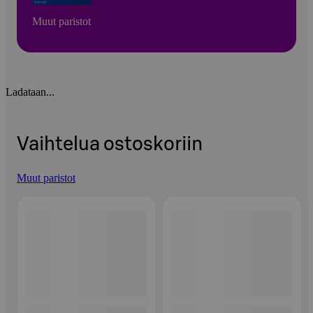
Muut paristot
Ladataan...
Vaihtelua ostoskoriin
Muut paristot
Ohita listaus