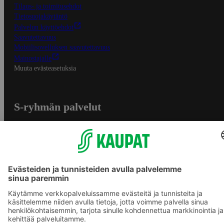
Tilaus- ja toimitusehdot
Tietosuojakäytäntö
Palvelun käyttöehdot
Saavutettavuus
Mobiilisovelluksen saavutettavuus
Mainostajalle
Muuta evästeasetuksia
S-ryhmän palvelut
S-ryhmä
Asiakasomistajuus
Yhteishyvä Ruoka -sovellus
S-ostoslista -sovellus
Prisma.fi
Sokos.fi
S-Pankki
Yhteishyvä
Sokos Hotels