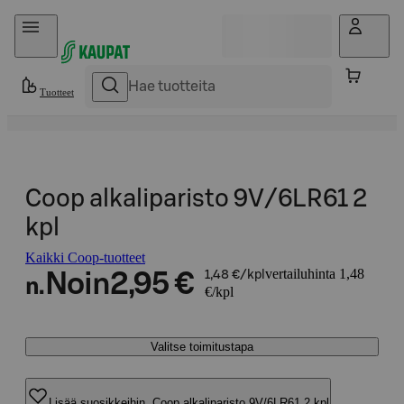
Hyppää sisältöön
Tuotteet
Coop alkaliparisto 9V/6LR61 2
kpl
Kaikki Coop-tuotteet
vertailuhinta 1,48
Noin
2,95 €
1,48 €/kpl
n.
€/kpl
Valitse toimitustapa
Lisää suosikkeihin, Coop alkaliparisto 9V/6LR61 2 kpl