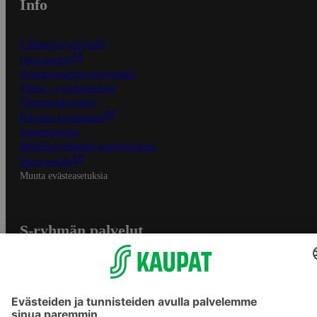
Info
S-Business yrityksille
Oiva-raportit
Osuuskauppojen yhteystiedot
Tilaus- ja toimitusehdot
Tietosuojakäytäntö
Palvelun käyttöehdot
Saavutettavuus
Mobiilisovelluksen saavutettavuus
Mainostajalle
Muuta evästeasetuksia
S-ryhmän palvelut
S-ryhmä
Asiakasomistajuus
Yhteishyvä Ruoka -sovellus