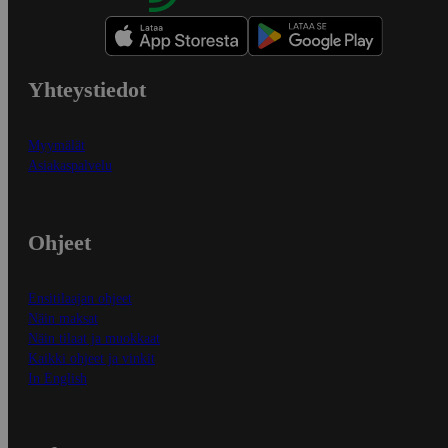
Yhteystiedot
Myymälät
Asiakaspalvelu
Ohjeet
Ensitilaajan ohjeet
Näin maksat
Näin tilaat ja muokkaat
Kaikki ohjeet ja vinkit
In English