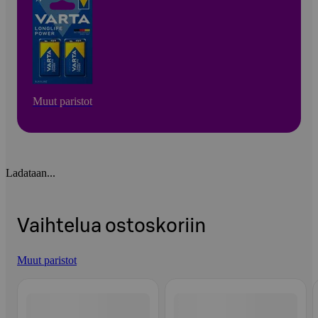
Muut paristot
Ladataan...
Vaihtelua ostoskoriin
Muut paristot
Ohita listaus