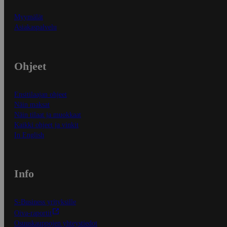
Myymälät
Asiakaspalvelu
Ohjeet
Ensitilaajan ohjeet
Näin maksat
Näin tilaat ja muokkaat
Kaikki ohjeet ja vinkit
In English
Info
S-Business yrityksille
Oiva-raportit
Osuuskauppojen yhteystiedot