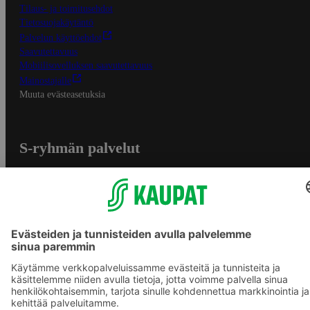
Tilaus- ja toimitusehdot
Tietosuojakäytäntö
Palvelun käyttöehdot
Saavutettavuus
Mobiilisovelluksen saavutettavuus
Mainostajalle
Muuta evästeasetuksia
S-ryhmän palvelut
S-ryhmä
Asiakasomistajuus
Yhteishyvä Ruoka -sovellus
S-ostoslista -sovellus
Prisma.fi
Sokos.fi
S-Pankki
Yhteishyvä
Sokos Hotels