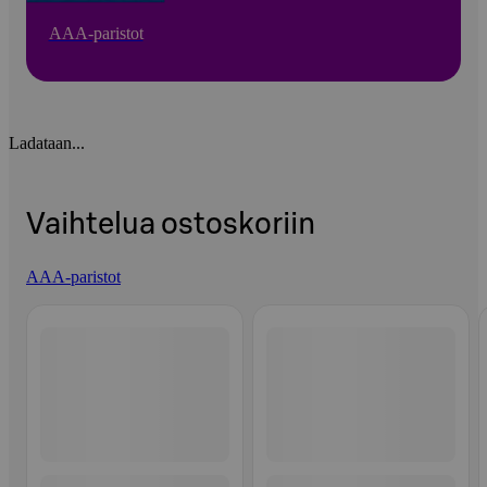
AAA-paristot
Ladataan...
Vaihtelua ostoskoriin
AAA-paristot
Ohita listaus