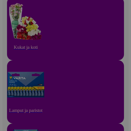
Kukat ja koti
Lamput ja paristot