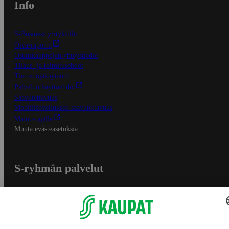
Info
S-Business yrityksille
Oiva-raportit
Osuuskauppojen yhteystiedot
Tilaus- ja toimitusehdot
Tietosuojakäytäntö
Palvelun käyttöehdot
Saavutettavuus
Mobiilisovelluksen saavutettavuus
Mainostajalle
Muuta evästeasetuksia
S-ryhmän palvelut
S-ryhmä
Asiakasomistajuus
Yhteishyvä Ruoka -sovellus