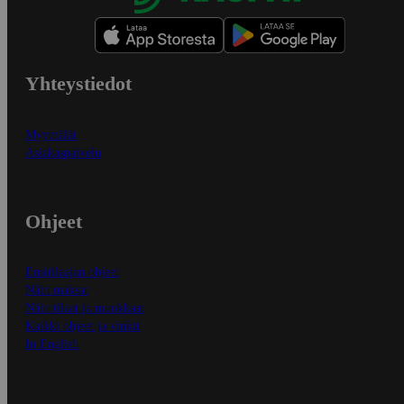
Yhteystiedot
Myymälät
Asiakaspalvelu
Ohjeet
Ensitilaajan ohjeet
Näin maksat
Näin tilaat ja muokkaat
Kaikki ohjeet ja vinkit
In English