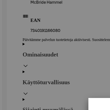
McBride Hammel
EAN
7340191166080
Päivitämme palvelun tuotetietoja aktiivisesti. Suositte
Ominaisuudet
Käyttöturvallisuus
Sijainti myymälässä