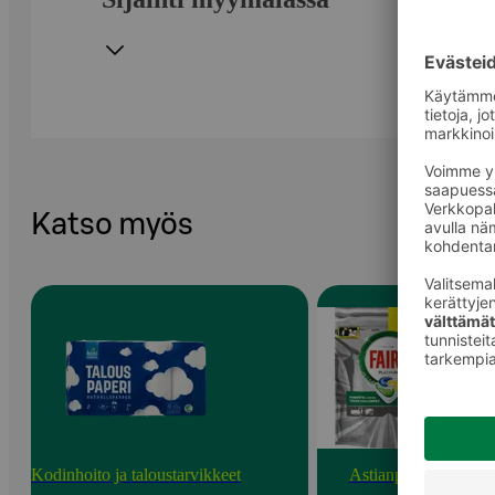
Katso myös
Kodinhoito ja taloustarvikkeet
Astianpesu