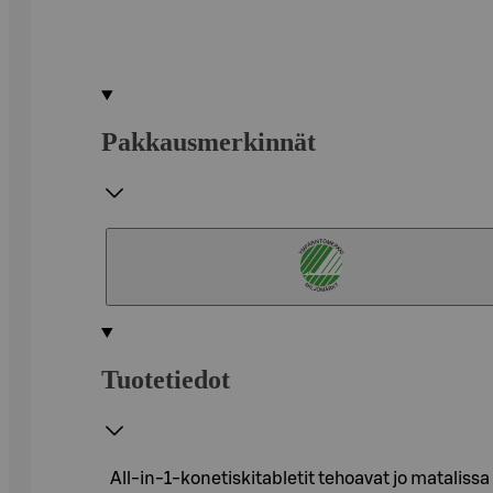
Pakkausmerkinnät
Tuotetiedot
All-in-1-konetiskitabletit tehoavat jo matalissa