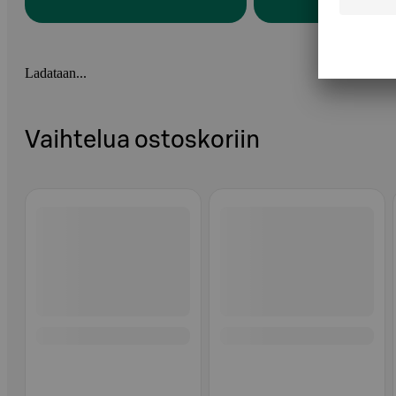
Ladataan...
Vaihtelua ostoskoriin
Ohita listaus