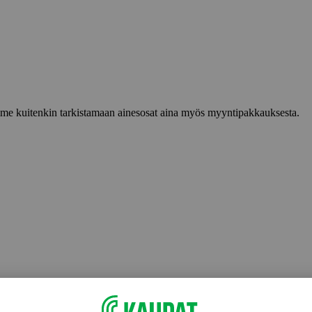
lemme kuitenkin tarkistamaan ainesosat aina myös myyntipakkauksesta.