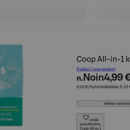
Coop All-in-1 k
Kaikki Coop-tuotteet
Noin
4,99 
n.
vertailuhinta 0,10 
0,10 €/kpl
Valitse toimitu
Lisää
suosikkeihin,
Coop All-in-1