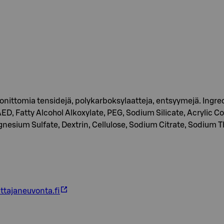
 ionittomia tensidejä, polykarboksylaatteja, entsyymejä. Ing
TAED, Fatty Alcohol Alkoxylate, PEG, Sodium Silicate, Acrylic 
gnesium Sulfate, Dextrin, Cellulose, Sodium Citrate, Sodium T
ttajaneuvonta.fi