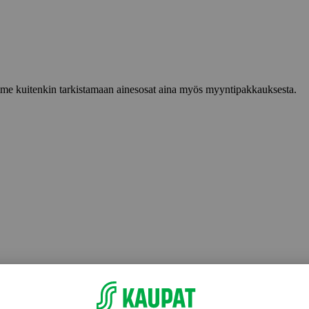
lemme kuitenkin tarkistamaan ainesosat aina myös myyntipakkauksesta.