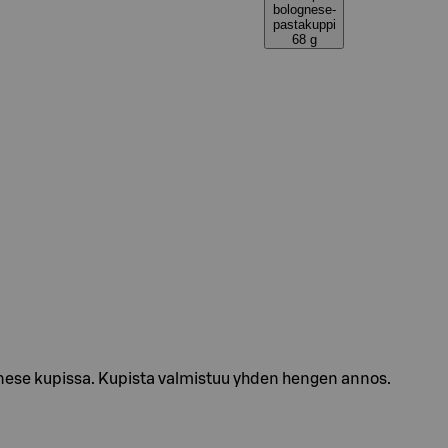
bolognese-
pastakuppi
68 g
gnese kupissa. Kupista valmistuu yhden hengen annos.