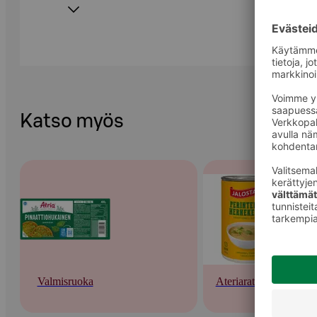
Katso myös
Valmisruoka
Ateriaratkaisut