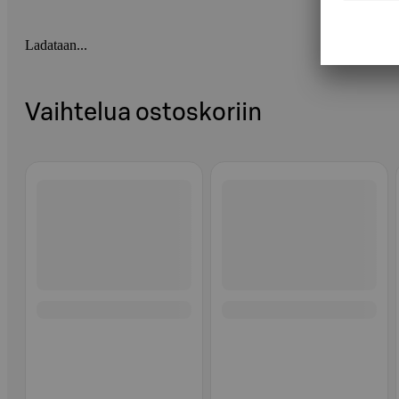
Ladataan...
Vaihtelua ostoskoriin
Ohita listaus