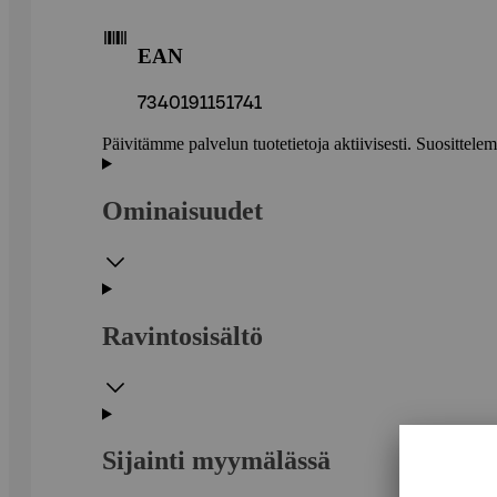
EAN
7340191151741
Päivitämme palvelun tuotetietoja aktiivisesti. Suositte
Ominaisuudet
Ravintosisältö
Sijainti myymälässä