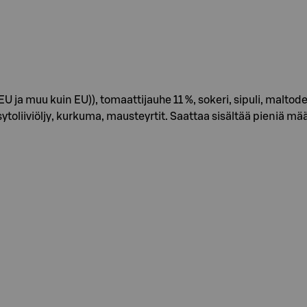
muu kuin EU)), tomaattijauhe 11 %, sokeri, sipuli, maltodekst
tsytoliiviöljy, kurkuma, mausteyrtit. Saattaa sisältää pieniä mä