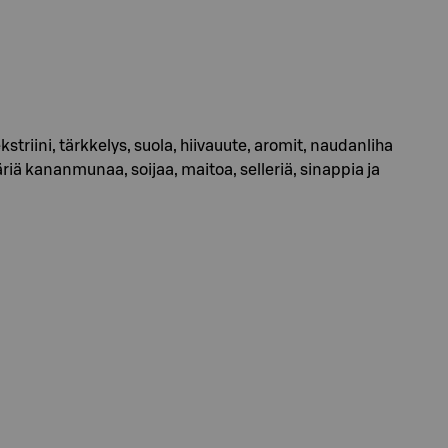
riini, tärkkelys, suola, hiivauute, aromit, naudanliha
äriä kananmunaa, soijaa, maitoa, selleriä, sinappia ja