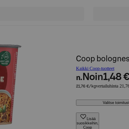
Coop bolognes
Kaikki Coop-tuotteet
Noin
1,48 
n.
vertailuhinta 21,7
21,76 €/kg
Valitse toimitu
Lisää
suosikkeihin,
Coop