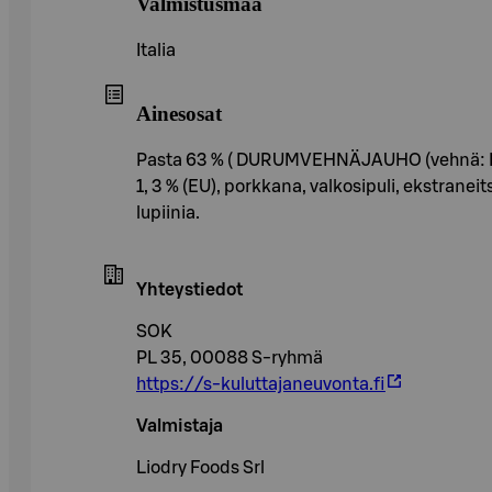
Valmistusmaa
Italia
Ainesosat
Pasta 63 % ( DURUMVEHNÄJAUHO (vehnä: EU ja 
1, 3 % (EU), porkkana, valkosipuli, ekstranei
lupiinia.
Yhteystiedot
SOK
PL 35, 00088 S-ryhmä
https://s-kuluttajaneuvonta.fi
Valmistaja
Liodry Foods Srl