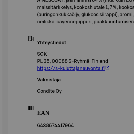
AINESOSAT: jasmiiniriisi 64 % (muu kuin EU (T
maissitärkkelys, kookoshiutale 1, 7 %, kook
(auringonkukkaöljy, glukoosisiirappi), aromi
neilikka, cayennepippuri, paakkuuntumisene
Yhteystiedot
SOK
PL 35, 00088 S-Ryhmä, Finland
https://s-kuluttajaneuvonta.fi
Valmistaja
Condite Oy
EAN
6438574417964