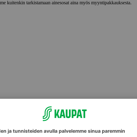
lemme kuitenkin tarkistamaan ainesosat aina myös myyntipakkauksesta.