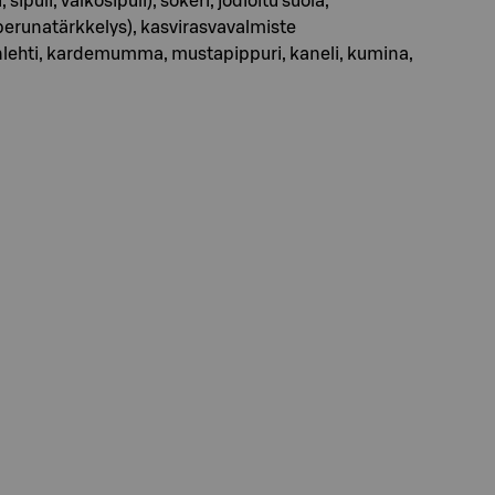
puli, valkosipuli), sokeri, jodioitu suola,
 perunatärkkelys), kasvirasvavalmiste
erinlehti, kardemumma, mustapippuri, kaneli, kumina,