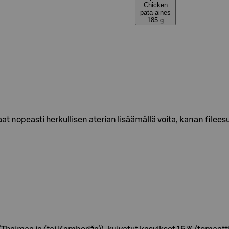
Chicken
pata-aines
185 g
saat nopeasti herkullisen aterian lisäämällä voita, kanan fileesu