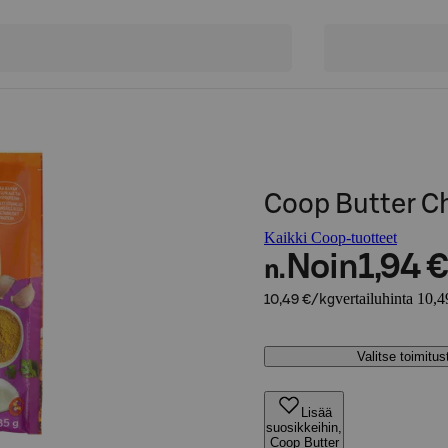
Coop Butter Ch
Kaikki Coop-tuotteet
Noin
1,94 €
n.
vertailuhinta 10,4
10,49 €/kg
Valitse toimitu
Lisää
suosikkeihin,
Coop Butter