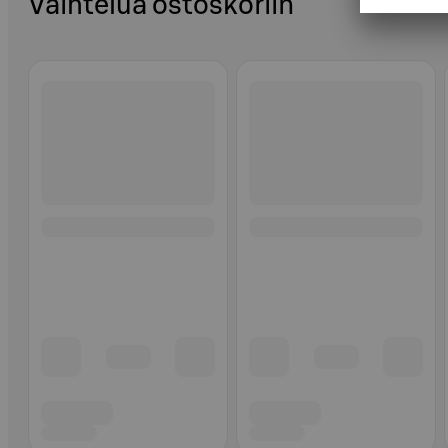
Vaihtelua ostoskoriin
Ohita listaus