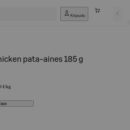
Kirjaudu
icken pata-aines 185 g
9 €/kg
stapa