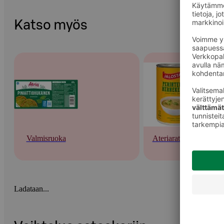
Katso myös
Valmisruoka
Ateriaratkaisut
Ladataan...