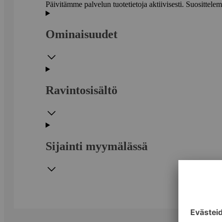
Päivitämme palvelun tuotetietoja aktiivisesti. Suositte
Ominaisuudet
Ravintosisältö
Sijainti myymälässä