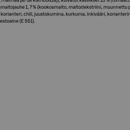
haimaa ja/tai Kambodža)), kuivatut kasvikset 15 % (tomaatti, si
osmaitojauhe 1, 7 % (kookosmaito, maltodekstriini, muunnettu
, korianteri, chili, juustokumina, kurkuma, inkivääri, koriant
stoaine (E 551).