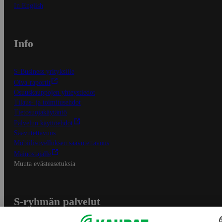
In English
Info
S-Business yrityksille
Oiva-raportit
Osuuskauppojen yhteystiedot
Tilaus- ja toimitusehdot
Tietosuojakäytäntö
Palvelun käyttöehdot
Saavutettavuus
Mobiilisovelluksen saavutettavuus
Mainostajalle
Muuta evästeasetuksia
S-ryhmän palvelut