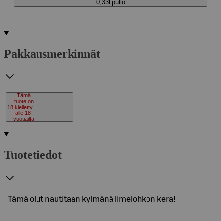
0,33l pullo
Pakkausmerkinnät
Tämä
tuote on
18
kielletty
alle 18-
vuotiailta
Tuotetiedot
Tämä olut nautitaan kylmänä limelohkon kera!