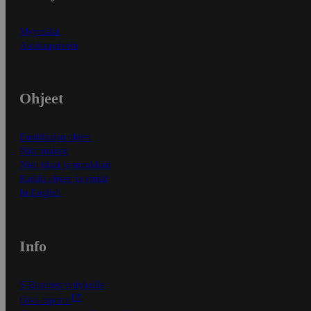
Myymälät
Asiakaspalvelu
Ohjeet
Ensitilaajan ohjeet
Näin maksat
Näin tilaat ja muokkaat
Kaikki ohjeet ja vinkit
In English
Info
S-Business yrityksille
Oiva-raportit