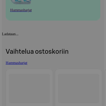
Hammasharjat
Ladataan...
Vaihtelua ostoskoriin
Hammasharjat
Ohita listaus