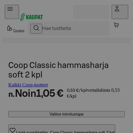
Hyppää sisältöön
Tuotteet
Coop Classic hammasharja
soft 2 kpl
Kaikki Coop-tuotteet
vertailuhinta 0,53
Noin
1,05 €
0,53 €/kpl
n.
€/kpl
Valitse toimitustapa
Lisää suosikkeihin, Coop Classic hammasharja soft 2 kpl