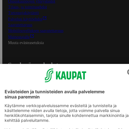
Osuuskauppojen yhteystiedot
Tilaus- ja toimitusehdot
Tietosuojakäytäntö
Palvelun käyttöehdot
Saavutettavuus
Mobiilisovelluksen saavutettavuus
Mainostajalle
Muuta evästeasetuksia
S-ryhmän palvelut
S-ryhmä
Asiakasomistajuus
Yhteishyvä Ruoka -sovellus
S-ostoslista -sovellus
Prisma.fi
Sokos.fi
S-Pankki
Yhteishyvä