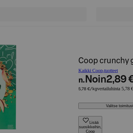
Coop crunchy g
Kaikki Coop-tuotteet
Noin
2,89 
n.
vertailuhinta 5,78 
5,78 €/kg
Valitse toimitu
Lisää
suosikkeihin,
Coop