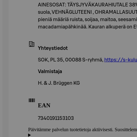
AINESOSAT: TÄYSJYVÄKAURAHIUTALE 38%, soker
suola, VEHNÄGLUTEENI , OHRAMALLASUUTE ,
pieniä määriä ruista, soijaa, maitoa, seesa
macadamiapähkinää. Kauran alkuperä on EU,
Yhteystiedot
SOK, PL 35, 00088 S-ryhmä,
https://s-kulu
Valmistaja
H. & J. Brüggen KG
EAN
7340191153103
Päivitämme palvelun tuotetietoja aktiivisesti. Suositte