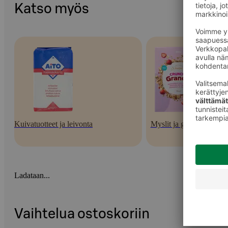
Katso myös
Kuivatuotteet ja leivonta
Myslit ja granolat
Ladataan...
Vaihtelua ostoskoriin