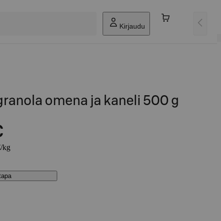
Kirjaudu
ranola omena ja kaneli 500 g
€
€/kg
stapa