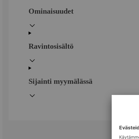
Ominaisuudet
Ravintosisältö
Sijainti myymälässä