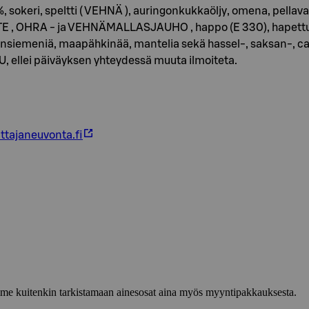
i, speltti ( VEHNÄ ), auringonkukkaöljy, omena, pellavansie
 OHRA - ja VEHNÄMALLASJAUHO , happo (E 330), hapettumis
minsiemeniä, maapähkinää, mantelia sekä hassel-, saksan-, ca
 ellei päiväyksen yhteydessä muuta ilmoiteta.
ttajaneuvonta.fi
lemme kuitenkin tarkistamaan ainesosat aina myös myyntipakkauksesta.