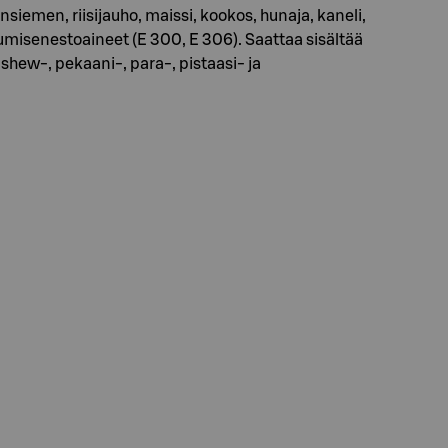
men, riisijauho, maissi, kookos, hunaja, kaneli,
enestoaineet (E 300, E 306). Saattaa sisältää
shew-, pekaani-, para-, pistaasi- ja