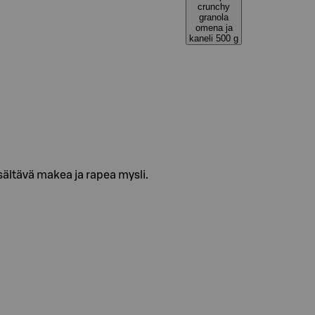
crunchy
granola
omena ja
kaneli 500 g
sältävä makea ja rapea mysli.