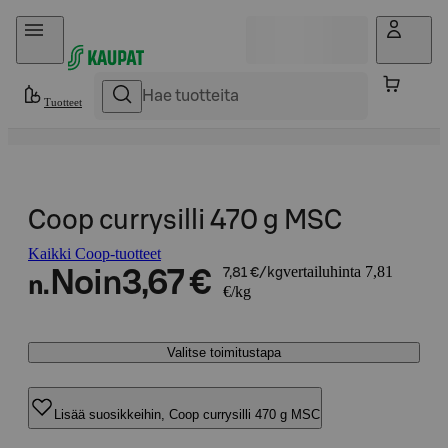
Hyppää sisältöön
Tuotteet
Coop currysilli 470 g MSC
Kaikki Coop-tuotteet
vertailuhinta 7,81
Noin
3,67 €
7,81 €/kg
n.
€/kg
Valitse toimitustapa
Lisää suosikkeihin, Coop currysilli 470 g MSC