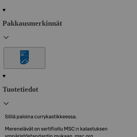
Pakkausmerkinnät
Tuotetiedot
Silliä paloina currykastikkeessa.
Merenelävät on sertifioitu MSC:n kalastuksen
ympäristöstandardin mukaan. msc.org