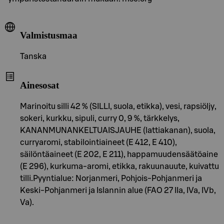
Valmistusmaa
Tanska
Ainesosat
Marinoitu silli 42 % (SILLI, suola, etikka), vesi, rapsiöljy,
sokeri, kurkku, sipuli, curry 0, 9 %, tärkkelys,
KANANMUNANKELTUAISJAUHE (lattiakanan), suola,
curryaromi, stabilointiaineet (E 412, E 410),
säilöntäaineet (E 202, E 211), happamuudensäätöaine
(E 296), kurkuma-aromi, etikka, rakuunauute, kuivattu
tilli.Pyyntialue: Norjanmeri, Pohjois-Pohjanmeri ja
Keski-Pohjanmeri ja Islannin alue (FAO 27 IIa, IVa, IVb,
Va).