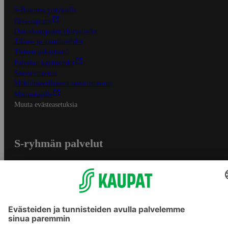
S-Business yrityksille
Oiva-raportit
Osuuskauppojen yhteystiedot
Tilaus- ja toimitusehdot
Tietosuojakäytäntö
Palvelun käyttöehdot
Saavutettavuus
Mobiilisovelluksen saavutettavuus
Mainostajalle
Muuta evästeasetuksia
S-ryhmän palvelut
S-ryhmä
Asiakasomistajuus
Yhteishyvä Ruoka -sovellus
S-ostoslista -sovellus
Prisma.fi