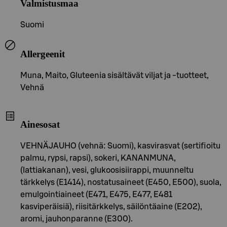
Valmistusmaa
Suomi
Allergeenit
Muna, Maito, Gluteenia sisältävät viljat ja -tuotteet,
Vehnä
Ainesosat
VEHNÄJAUHO (vehnä: Suomi), kasvirasvat (sertifioitu
palmu, rypsi, rapsi), sokeri, KANANMUNA,
(lattiakanan), vesi, glukoosisiirappi, muunneltu
tärkkelys (E1414), nostatusaineet (E450, E500), suola,
emulgointiaineet (E471, E475, E477, E481
kasviperäisiä), riisitärkkelys, säilöntäaine (E202),
aromi, jauhonparanne (E300).