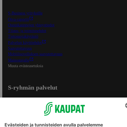
S-Business yrityksille
Oiva-raportit
Osuuskauppojen yhteystiedot
Tilaus- ja toimitusehdot
Tietosuojakäytäntö
Palvelun käyttöehdot
Saavutettavuus
Mobiilisovelluksen saavutettavuus
Mainostajalle
Muuta evästeasetuksia
S-ryhmän palvelut
S-ryhmä
Asiakasomistajuus
Yhteishyvä Ruoka -sovellus
S-ostoslista -sovellus