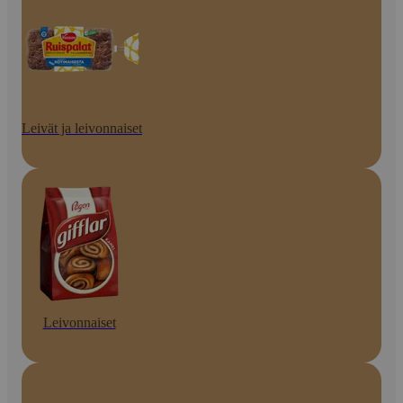
Leivät ja leivonnaiset
Leivonnaiset