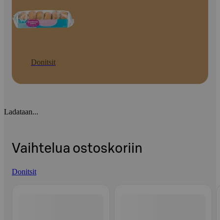
Donitsit
Ladataan...
Vaihtelua ostoskoriin
Donitsit
Ohita listaus