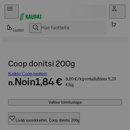
Hyppää sisältöön
Tuotteet
Coop donitsi 200g
Kaikki Coop-tuotteet
vertailuhinta 9,20
Noin
1,84 €
9,20 €/kg
n.
€/kg
Valitse toimitustapa
Lisää suosikkeihin, Coop donitsi 200g