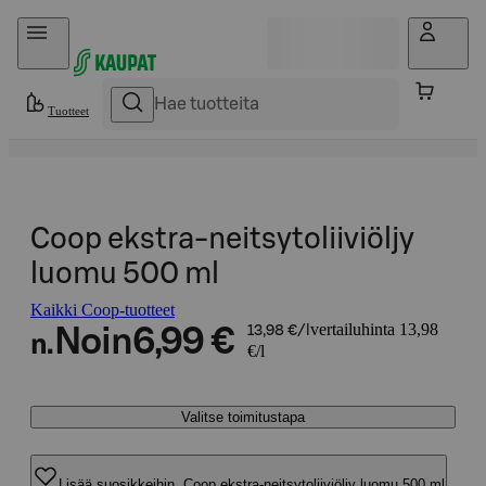
Hyppää sisältöön
Tuotteet
Coop ekstra-neitsytoliiviöljy
luomu 500 ml
Kaikki Coop-tuotteet
vertailuhinta 13,98
Noin
6,99 €
13,98 €/l
n.
€/l
Valitse toimitustapa
Lisää suosikkeihin, Coop ekstra-neitsytoliiviöljy luomu 500 ml