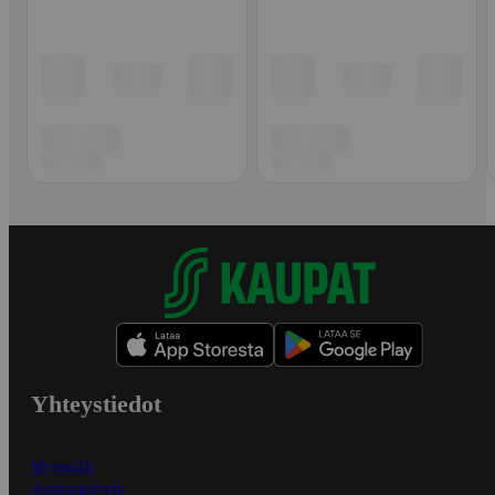
Yhteystiedot
Myymälät
Asiakaspalvelu