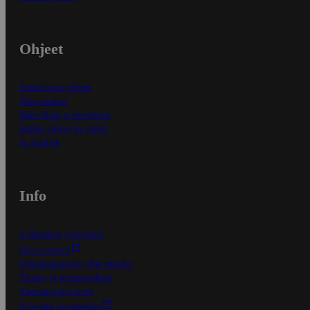
Ohjeet
Ensitilaajan ohjeet
Näin maksat
Näin tilaat ja muokkaat
Kaikki ohjeet ja vinkit
In English
Info
S-Business yrityksille
Oiva-raportit
Osuuskauppojen yhteystiedot
Tilaus- ja toimitusehdot
Tietosuojakäytäntö
Palvelun käyttöehdot