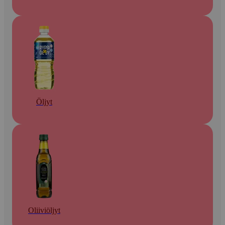
Öljyt
Oliiviöljyt