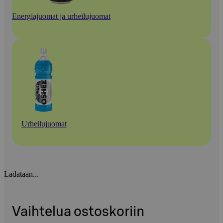
Energiajuomat ja urheilujuomat
Urheilujuomat
Ladataan...
Vaihtelua ostoskoriin