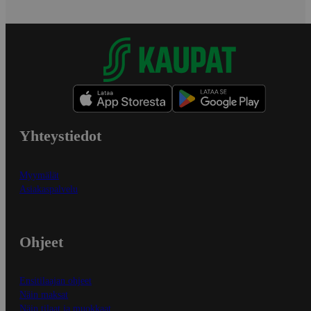
Yhteystiedot
Myymälät
Asiakaspalvelu
Ohjeet
Ensitilaajan ohjeet
Näin maksat
Näin tilaat ja muokkaat