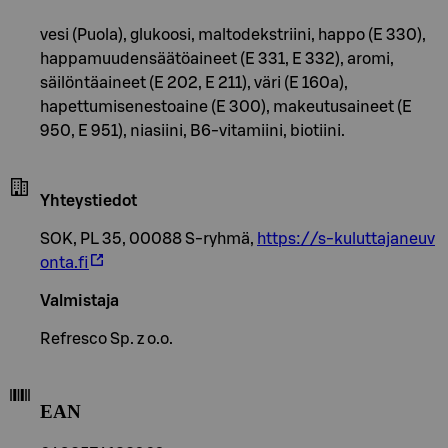
vesi (Puola), glukoosi, maltodekstriini, happo (E 330),
happamuudensäätöaineet (E 331, E 332), aromi,
säilöntäaineet (E 202, E 211), väri (E 160a),
hapettumisenestoaine (E 300), makeutusaineet (E
950, E 951), niasiini, B6-vitamiini, biotiini.
Yhteystiedot
SOK, PL 35, 00088 S-ryhmä,
https://s-kuluttajaneuv
onta.fi
Valmistaja
Refresco Sp. z o.o.
EAN