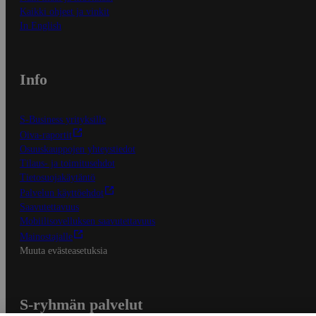
Kaikki ohjeet ja vinkit
In English
Info
S-Business yrityksille
Oiva-raportit
Osuuskauppojen yhteystiedot
Tilaus- ja toimitusehdot
Tietosuojakäytäntö
Palvelun käyttöehdot
Saavutettavuus
Mobiilisovelluksen saavutettavuus
Mainostajalle
Muuta evästeasetuksia
S-ryhmän palvelut