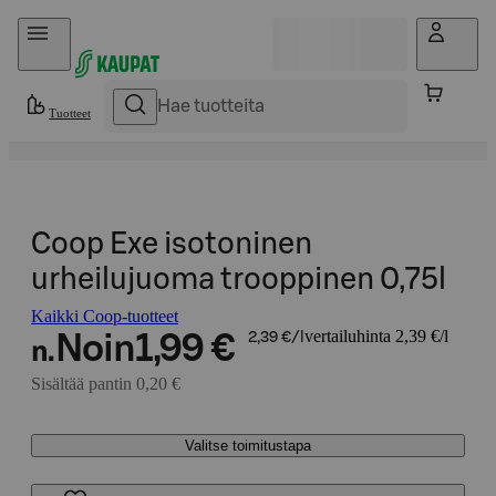
Hyppää sisältöön
Tuotteet
Coop Exe isotoninen
urheilujuoma trooppinen 0,75l
Kaikki Coop-tuotteet
vertailuhinta 2,39 €/l
Noin
1,99 €
2,39 €/l
n.
Sisältää pantin 0,20 €
Valitse toimitustapa