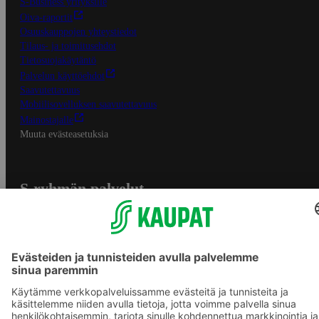
S-Business yrityksille
Oiva-raportit
Osuuskauppojen yhteystiedot
Tilaus- ja toimitusehdot
Tietosuojakäytäntö
Palvelun käyttöehdot
Saavutettavuus
Mobiilisovelluksen saavutettavuus
Mainostajalle
Muuta evästeasetuksia
S-ryhmän palvelut
S-ryhmä
Asiakasomistajuus
Yhteishyvä Ruoka -sovellus
S-ostoslista -sovellus
Prisma.fi
Sokos.fi