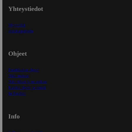
Yhteystiedot
Myymälät
Asiakaspalvelu
Ohjeet
Ensitilaajan ohjeet
Näin maksat
Näin tilaat ja muokkaat
Kaikki ohjeet ja vinkit
In English
Info