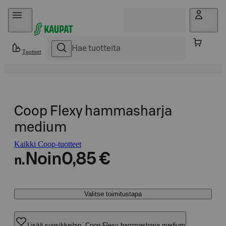
Hyppää sisältöön
Tuotteet
Coop Flexy hammasharja
medium
Kaikki Coop-tuotteet
Noin
0,85 €
n.
Valitse toimitustapa
Lisää suosikkeihin, Coop Flexy hammasharja medium