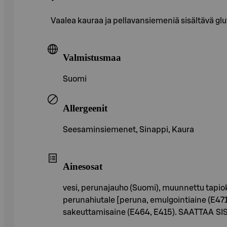
Vaalea kauraa ja pellavansiemeniä sisältävä gl
Valmistusmaa
Suomi
Allergeenit
Seesaminsiemenet, Sinappi, Kaura
Ainesosat
vesi, perunajauho (Suomi), muunnettu tapi
perunahiutale [peruna, emulgointiaine (E471)
sakeuttamisaine (E464, E415). SAATTAA S