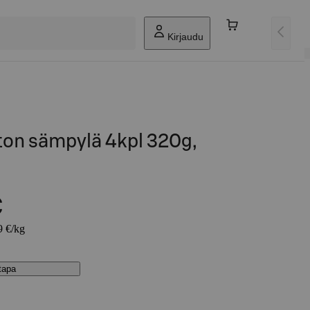
Kirjaudu
ton sämpylä 4kpl 320g,
€
9 €/kg
stapa