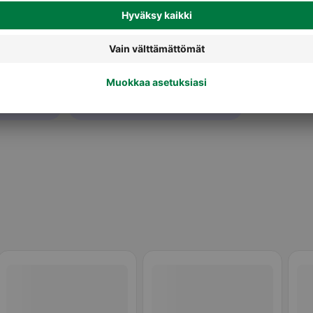
teet
Leivät ja patongit