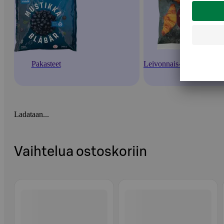
Pakasteet
Leivonnais- ja leipäpakas
Ladataan...
Vaihtelua ostoskoriin
Ohita listaus