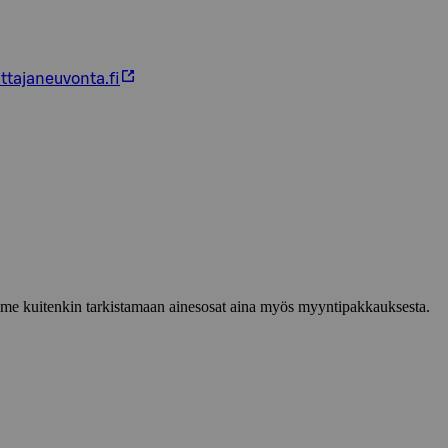
ttajaneuvonta.fi
lemme kuitenkin tarkistamaan ainesosat aina myös myyntipakkauksesta.