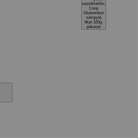
suosikkeihin,
Coop
Gluteeniton
sämpylä
4kpl 320g,
pakaste