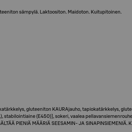
uteeniton sämpylä. Laktoositon. Maidoton. Kuitupitoinen.
okatärkkelys, gluteeniton KAURAjauho, tapiokatärkkelys, gl
, stabilointiaine (E450)], sokeri, vaalea pellavansiemenrouhe, 
ISÄLTÄÄ PIENIÄ MÄÄRIÄ SEESAMIN- JA SINAPINSIEMENIÄ. Kau