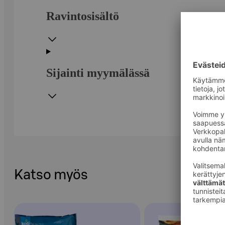
Ravintosisältö
Sijainti myymälässä
Katso myös