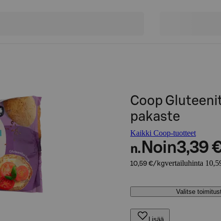
Coop Gluteeni
pakaste
Kaikki Coop-tuotteet
Noin
3,39 
n.
vertailuhinta 10,5
10,59 €/kg
Valitse toimitu
Lisää