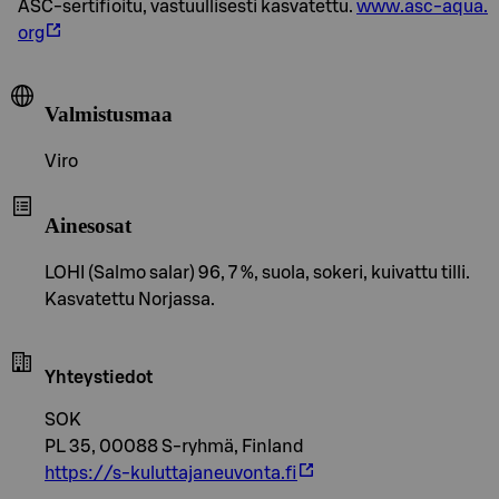
ASC-sertifioitu, vastuullisesti kasvatettu.
www.asc-aqua.
org
Valmistusmaa
Viro
Ainesosat
LOHI (Salmo salar) 96, 7 %, suola, sokeri, kuivattu tilli.
Kasvatettu Norjassa.
Yhteystiedot
SOK
PL 35, 00088 S-ryhmä, Finland
https://s-kuluttajaneuvonta.fi