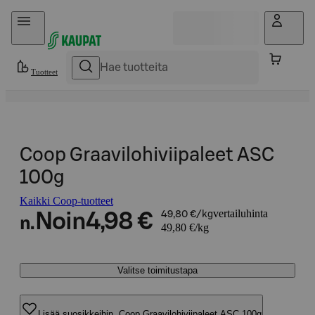
Hyppää sisältöön
Tuotteet
Coop Graavilohiviipaleet ASC
100g
Kaikki Coop-tuotteet
vertailuhinta
Noin
4,98 €
49,80 €/kg
n.
49,80 €/kg
Valitse toimitustapa
Lisää suosikkeihin, Coop Graavilohiviipaleet ASC 100g