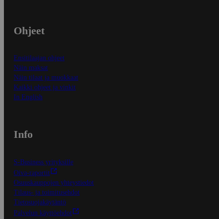
Ohjeet
Ensitilaajan ohjeet
Näin maksat
Näin tilaat ja muokkaat
Kaikki ohjeet ja vinkit
In English
Info
S-Business yrityksille
Oiva-raportit
Osuuskauppojen yhteystiedot
Tilaus- ja toimitusehdot
Tietosuojakäytäntö
Palvelun käyttöehdot