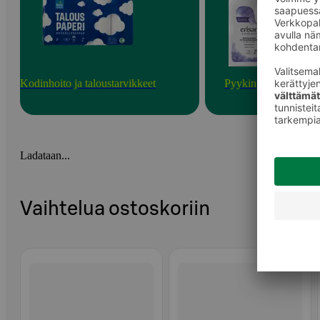
Kodinhoito ja taloustarvikkeet
Pyykinpesu
Ladataan...
Vaihtelua ostoskoriin
Ohita listaus