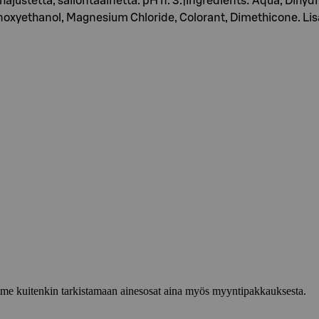
% hajustetta, säilöntäainetta. pH n. 3.|Ingredients: Aqua, D
noxyethanol, Magnesium Chloride, Colorant, Dimethicone. Lis
lemme kuitenkin tarkistamaan ainesosat aina myös myyntipakkauksesta.