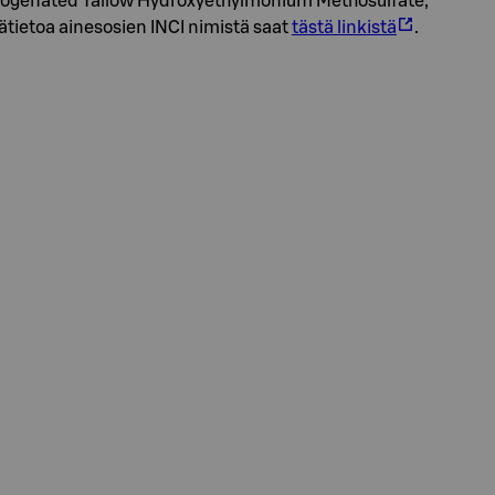
ihydrogenated Tallow Hydroxyethylmonium Methosulfate,
ätietoa ainesosien INCI nimistä saat
tästä linkistä
.