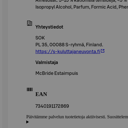
Ainesosat: 5-15 % kationisia tensidejä, <5 
Isopropyl Alcohol, Parfum, Formic Acid, Phe
Yhteystiedot
SOK
PL 35, 00088 S-ryhmä, Finland.
https://s-kuluttajaneuvonta.fi
Valmistaja
McBride Estaimpuis
EAN
7340191172869
Päivitämme palvelun tuotetietoja aktiivisesti. Suositte