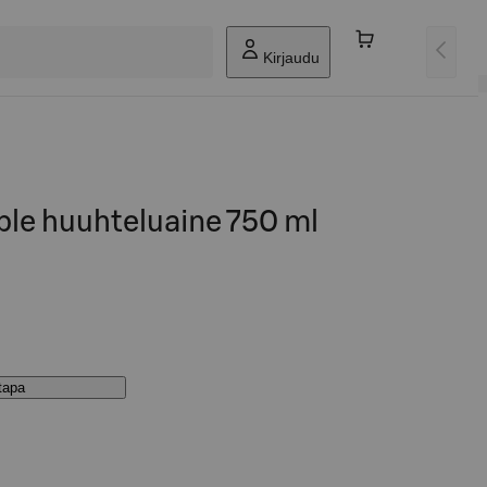
Kirjaudu
ple huuhteluaine 750 ml
stapa