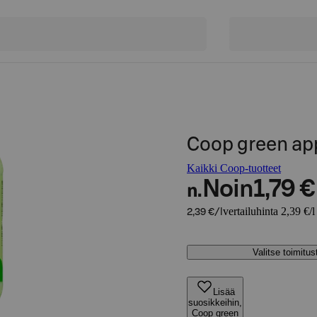
Coop green ap
Kaikki Coop-tuotteet
Noin
1,79 €
n.
vertailuhinta 2,39 €/l
2,39 €/l
Valitse toimitu
Lisää
suosikkeihin,
Coop green