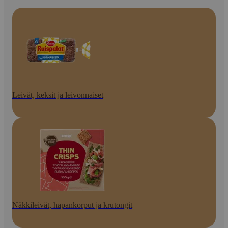
Leivät, keksit ja leivonnaiset
Näkkileivät, hapankorput ja krutongit