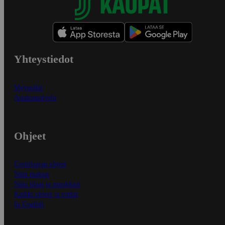
Yhteystiedot
Myymälät
Asiakaspalvelu
Ohjeet
Ensitilaajan ohjeet
Näin maksat
Näin tilaat ja muokkaat
Kaikki ohjeet ja vinkit
In English