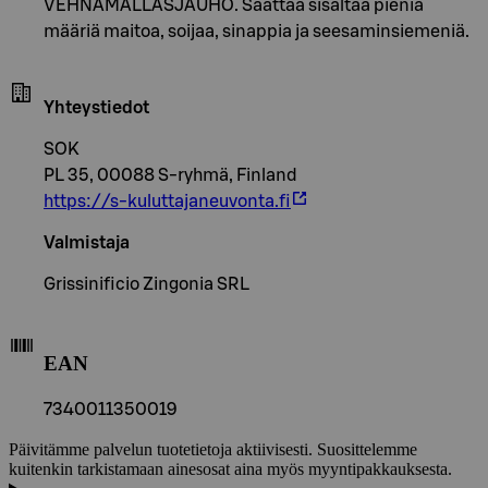
VEHNÄMALLASJAUHO. Saattaa sisältää pieniä
määriä maitoa, soijaa, sinappia ja seesaminsiemeniä.
Yhteystiedot
SOK
PL 35, 00088 S-ryhmä, Finland
https://s-kuluttajaneuvonta.fi
Valmistaja
Grissinificio Zingonia SRL
EAN
7340011350019
Päivitämme palvelun tuotetietoja aktiivisesti. Suosittelemme
kuitenkin tarkistamaan ainesosat aina myös myyntipakkauksesta.