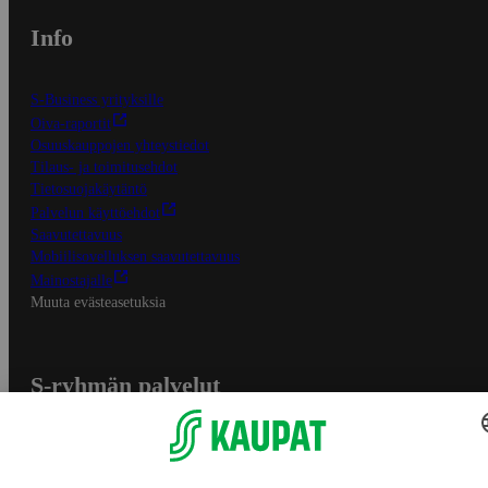
Info
S-Business yrityksille
Oiva-raportit
Osuuskauppojen yhteystiedot
Tilaus- ja toimitusehdot
Tietosuojakäytäntö
Palvelun käyttöehdot
Saavutettavuus
Mobiilisovelluksen saavutettavuus
Mainostajalle
Muuta evästeasetuksia
S-ryhmän palvelut
S-ryhmä
Asiakasomistajuus