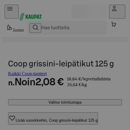
Hyppää sisältöön
Tuotteet
Coop grissini-leipätikut 125 g
Kaikki Coop-tuotteet
vertailuhinta
Noin
2,08 €
16,64 €/kg
n.
16,64 €/kg
Valitse toimitustapa
Lisää suosikkeihin, Coop grissini-leipätikut 125 g